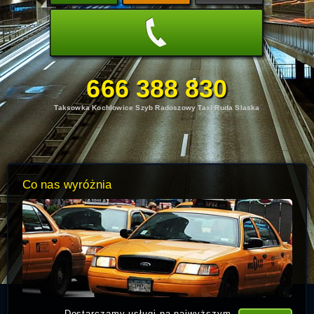
666 388 830
Taksowka Kochlowice Szyb Radoszowy Taxi Ruda Slaska
Co nas wyróżnia
Dostarczamy usługi na najwyższym