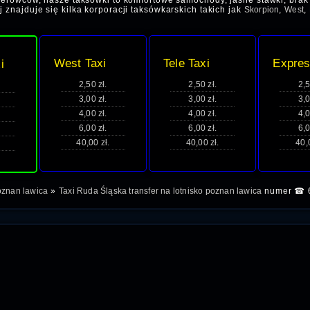
kierowców, nasze taksówki to komfortowe samochody, jasne stawki, brak 
 znajduje się kilka korporacji taksówkarskich takich jak
Skorpion
,
West
,
West Taxi
Tele Taxi
Expres
i
2,50 zł.
2,50 zł.
2,5
3,00 zł.
3,00 zł.
3,0
4,00 zł.
4,00 zł.
4,0
6,00 zł.
6,00 zł.
6,0
40,00 zł.
40,00 zł.
40,
poznan lawica
»
Taxi Ruda Śląska transfer na lotnisko poznan lawica
numer ☎ 6