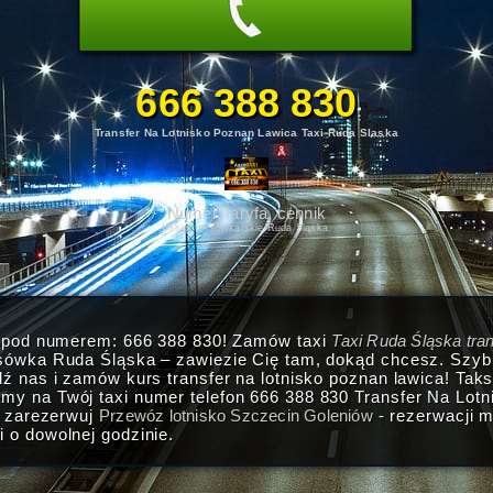
666 388 830
Transfer Na Lotnisko Poznan Lawica Taxi Ruda Slaska
Numer, taryfa, cennik
Usługi taksówkarskie Ruda Śląska.
i pod numerem: 666 388 830! Zamów taxi
Taxi Ruda Śląska tran
ksówka Ruda Śląska – zawiezie Cię tam, dokąd chcesz. Szy
dź nas i zamów kurs transfer na lotnisko poznan lawica! Ta
y na Twój taxi numer telefon 666 388 830 Transfer Na Lot
i zarezerwuj
Przewóz lotnisko Szczecin Goleniów
- rezerwacji 
 o dowolnej godzinie.