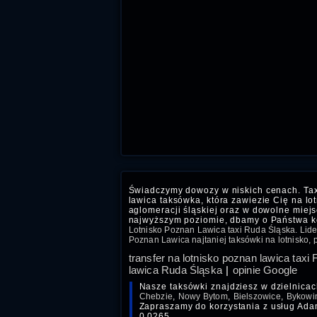
Świadczymy dowozy w niskich cenach. Taxi
lawica taksówka, która zawiezie Cię na lo
aglomeracji śląskiej oraz w dowolne miej
najwyższym poziomie, dbamy o Państwa k
Lotnisko Poznan Lawica taxi Ruda Śląska. Lider
Poznan Lawica najtaniej taksówki na lotnisko, pł
transfer na lotnisko poznan lawica taxi
lawica Ruda Śląska
|
opinie Google
Nasze taksówki znajdziesz w dzielnica
Chebzie
,
Nowy Bytom
,
Bielszowice
,
Bykowi
Zapraszamy do korzystania z usług Adam
0.0265