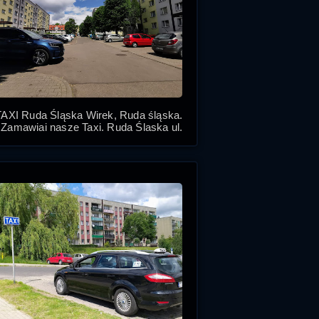
TAXI Ruda Śląska Wirek, Ruda śląska.
Zamawiaj nasze Taxi, Ruda Śląska ul.
zefa Elsnera, tanio taksówki w Rudzie
Śląskiej Wirek ul. Józefa Elsnera.