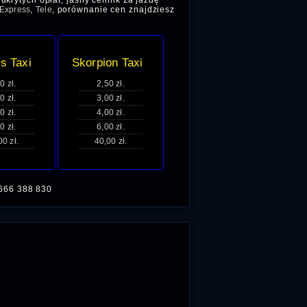
ukrytych opłat, jasny cennik za jazdę
Express
,
Tele
, porównanie cen znajdziesz
s Taxi
Skorpion Taxi
0 zł.
2,50 zł.
0 zł.
3,00 zł.
0 zł.
4,00 zł.
0 zł.
6,00 zł.
00 zł.
40,00 zł.
66 388 830