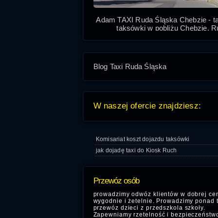
Adam TAXI Ruda Śląska Chebzie - ta
taksówki w pobliżu Chebzie, 
Śląska Taxi to przejazdy w mieści
miasto na lotnisko i dworce PKP 
P
Blog Taxi Ruda Śląska
W naszej ofercie znajdziesz:
Komisariat koszt dojazdu taksówki
jak dojadę taxi do Kiosk Ruch
Przewóz osób
prowadzimy odwóz klientów w dobrej cen
wygodnie i żetelnie. Prowadzimy ponad 
przewóz dzieci z przedszkola szkoły.
Zapewniamy rzetelność i bezpieczeństw