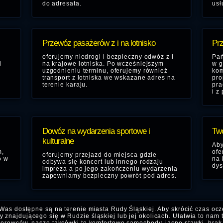
do adresata.
usł
Przewóz pasażerów z i na lotnisko
Prz
oferujemy niedrogi i bezpieczny odwóz z i
Pań
i
na krajowe lotniska. Po wcześniejszym
w g
uzgodnieniu terminu, oferujemy również
kom
transport z lotniska we wskazane adres na
pro
terenie karaju.
pra
i z
Dowóz na wydarzenia sportowe i
Two
kulturalne
Aby
m,
ofe
oferujemy przejazd do miejsca gdzie
o w
na 
odbywa się koncert lub innego rodzaju
dys
impreza a po jego zakończeniu wydarzenia
zapewniamy bezpieczny powrót pod adres.
Was dostępne są na terenie miasta Rudy Śląskiej. Aby skrócić czas oc
 znajdującego się w Rudzie śląskiej lub jej okolicach. Ułatwia to nam t