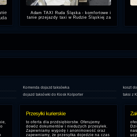
nie
Adam TAXI Ruda Śląska - komfortowe i
Ruda
tanie przejazdy taxi w Rudzie Śląskiej za
miasto na lotnisko i dworce PKP i PKS.
e za
oraz
Nasze taxi Ruda Śląska
KS.
Komenda dojazd taksówka
koszt d
dojazd taksówki do Kiosk Kolporter
taksi z 
Przesyłki kurierskie
Zak
ie,
to oferta dla przdsiębiorstw. Oferujemy
ofe
to
dowóz dokumentów i niedużych przesyłek.
Dzi
Zapewniamy wygodę i anonimowość oraz
nas
o
zapewniamy, że przesyłka dojedzie na czas
ucz