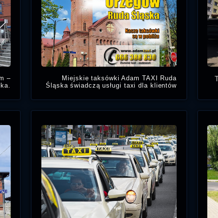
m –
Miejskie taksówki Adam TAXI Ruda
ska.
Śląska świadczą usługi taxi dla klientów
owym
oraz osób znajdujących się w centrum
Jó
Taxi
dzielnicy Orzegów w Rudzie Śląskiej.
ska