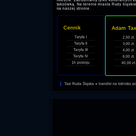
mieście. Zatrudniamy tylko kulturalnych 
taksówką. Na terenie miasta Rudy śląskiej
na naszej stronie.
Cennik
Adam Tax
Taryfa I
2,50 zł.
Taryfa II
3,00 zł.
Taryfa III
4,00 zł.
Taryfa IV
6,00 zł.
1h postoju
40,00 zł.
Taxi Ruda Śląska
»
transfer na lotnisko 