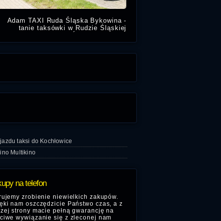
Adam TAXI Ruda Śląska Bykowina -
tanie taksówki w Rudzie Śląskiej
Bykowina. Taxi Ruda Śląska świadczy
przejazdy w mieście za miasto na
lotnisko i dworce PKP
ojazdu taksi do Kochłowice
Kino Multikino
upy na telefon
rujemy zrobienie niewielkich zakupów.
ęki nam oszczędzicie Państwo czas, a z
zej strony macie pełną gwarancję na
ciwe wywiązanie się z zleconej nam