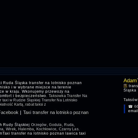
AdamT
 Ruda Śląska transfer na lotnisko poznan
tran
tnisko i w wybrane miejsce na terenie
Śląska
sce w kraju. Wkonujemy przewozy na
omfort i bezpieczeństwo.
Taksowka Transfer Na
Taksówk
 taxi w Rudzie Śląskiej Transfer Na Lotnisko
atność Kartą, rabat taksi z
☎
6
emai
 Facebook
|
Taxi transfer na lotnisko poznan
ch Rudy Śląskiej
Orzegów
,
Godula
,
Ruda
,
na
,
Wirek
,
Halemba
,
Kochłowice
,
Czarny Las
.
Taxi transfer na lotnisko poznan lawica taxi