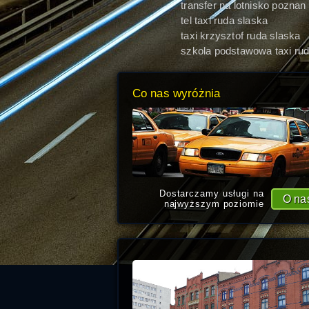
transfer na lotnisko poznan
lawica Ruda Śląska
tel taxi ruda slaska
taxi krzysztof ruda slaska
szkola podstawowa taxi ru
slaska
Co nas wyróżnia
Dostarczamy usługi na
O na
najwyższym poziomie