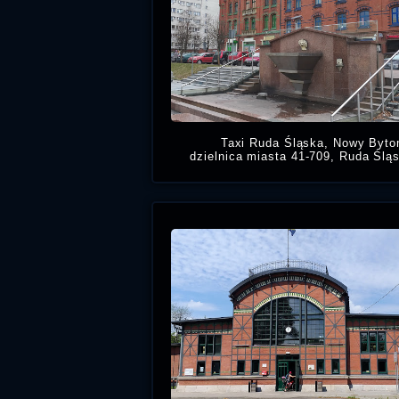
Taxi Ruda Śląska, Nowy Byto
dzielnica miasta 41-709, Ruda Ślą
Potrzebujesz taniej taksówki w N
Bytomiu, zadzwoń numer na tanie 
Ruda Ślą