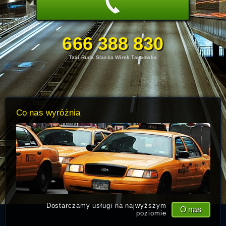
666 388 830
Taxi Ruda Slaska Wirek Taksowka
Co nas wyróżnia
Dostarczamy usługi na najwyższym
O nas
poziomie