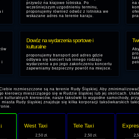
przywóz na krajowe lotniska. Po
na 
wcześniejszym uzgodnieniu terminu,
kom
 i
proponujemy również odwóz z lotniska we
ofe
wskazane adres na terenie karaju.
pra
Dowóz na wydarzenia sportowe i
Two
kulturalne
zów
Aby
pro
proponujemy transport pod adres gdzie
tak
odbywa się koncert lub innego rodzaju
 i
peł
wydarzenie a po jego zakończeniu koncertu
zapewniamy bezpieczny powrót na miejsce.
Ciebie rozmieszczone są na terenie Rudy Śląskiej. Aby zminimalizowa
o kierowcy mieszczącego się w Rudzie śląskiej lub jej okolicach. Ułatw
ko kulturalnych kierowców, nasze taksówki to wygodne samochody, przy
 miasta Rudy śląskiej znajduje się kilka korporacji taksówkarskich taki
ronie.
West Taxi
Tele Taxi
Expres
i
2,50 zł.
2,50 zł.
2,5