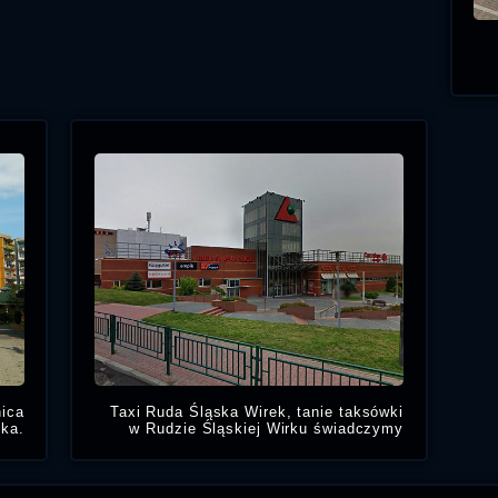
nica
Taxi Ruda Śląska Wirek, tanie taksówki
ska.
w Rudzie Śląskiej Wirku świadczymy
ki w
usługi Taksówkarskie w pobliżu:
Taxi
ik i
Ruda Śląska Plaza
1 Maja 310,