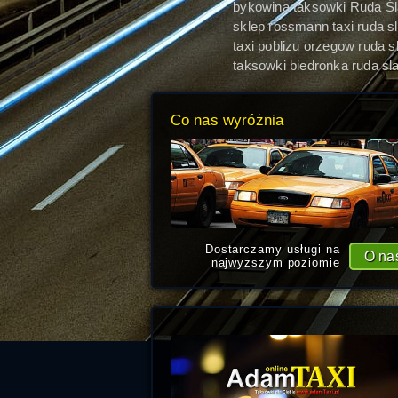
bykowina taksowki Ruda Ś
sklep rossmann taxi ruda s
taxi poblizu orzegow ruda s
taksowki biedronka ruda sl
taxi
Co nas wyróżnia
Dostarczamy usługi na
O na
najwyższym poziomie