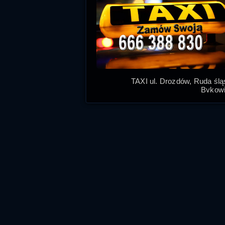
TAXI ul. Drozdów, Ruda śl
Bykowi
Zamawiaj nasze Taxi Ruda Śląs
najtaniej taksówki w Rudzie Śląsk