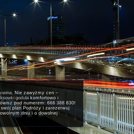
kowina
. Nie zawyżmy cen –
aksowki godula
komfortowo i
mówisz pod numerem: 666 388 830!
swój plan Podróży i zarezerwuj
wolnym dniu i o dowolnej