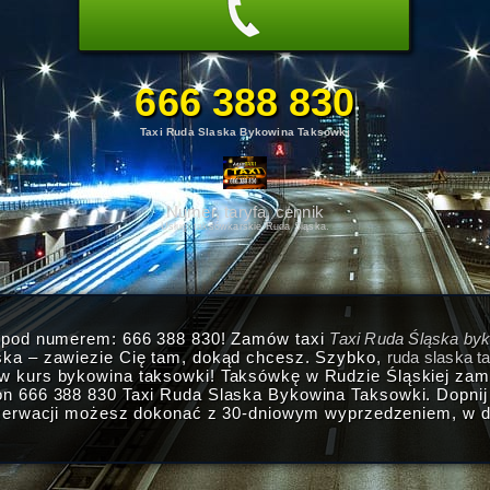
666 388 830
Taxi Ruda Slaska Bykowina Taksowki
Numer, taryfa, cennik
Usługi taksówkarskie Ruda Śląska.
i pod numerem: 666 388 830! Zamów taxi
Taxi Ruda Śląska by
ska – zawiezie Cię tam, dokąd chcesz. Szybko,
ruda slaska t
ów kurs bykowina taksowki! Taksówkę w Rudzie Śląskiej za
on 666 388 830 Taxi Ruda Slaska Bykowina Taksowki. Dopnij 
zerwacji możesz dokonać z 30-dniowym wyprzedzeniem, w do