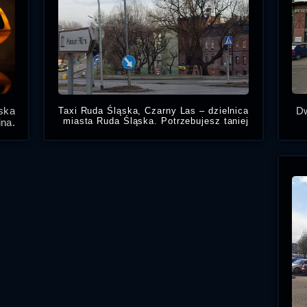
ąska
Dw
Taxi Ruda Śląska, Czarny Las – dzielnica
miasta Ruda Śląska. Potrzebujesz taniej
na.
taksówki w Czarnym Lesie, zadzwoń
ka,
numer na tanie Taxi Ruda Śląska cennik i
iej.