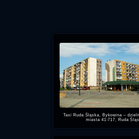
Taxi Ruda Śląska, Bykowina – dziel
miasta 41-717, Ruda Ślą
Potrzebujesz taniej taksów
Bykowinie, zadzwoń numer na tanie 
Ruda Śląska cenn