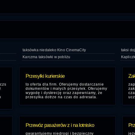
taksówka niedaleko Kino CinemaCity
taksi d
Karczma taksówki w pobliżu
Kaplicz
Przesyłki kurierskie
Zak
 czs
to oferta dla firm. Oferujemy dostarczanie
zap
z
dokumentów i małych przesyłek. Oferujemy
zak
wygodę i dyskrecję oraz zapewniamy, że
cza
h
przesyłka dotrze na czas do adresata.
ucz
Przewóz pasażerów z i na lotnisko
Prz
,
gwarantujemy niedrogi i bezpieczny
jeż