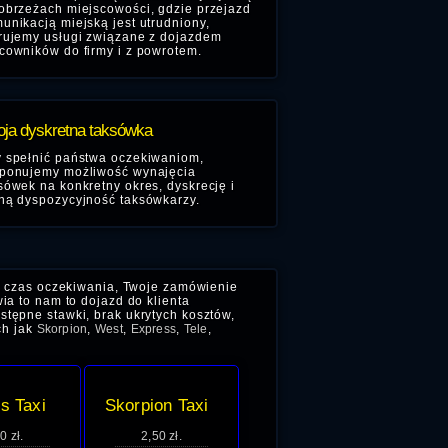
obrzeżach miejscowości, gdzie przejazd
unikacją miejską jest utrudniony,
rujemy usługi związane z dojazdem
cowników do firmy i z powrotem.
ja dyskretna taksówka
 spełnić państwa oczekiwaniom,
ponujemy możliwość wynajęcia
sówek na konkretny okres, dyskrecję i
ną dyspozycyjność taksówkarzy.
ć czas oczekiwania, Twoje zamówienie
ia to nam to dojazd do klienta
stępne stawki, brak ukrytych kosztów,
ch jak
Skorpion
,
West
,
Express
,
Tele
,
s Taxi
Skorpion Taxi
0 zł.
2,50 zł.