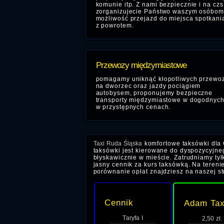
komunie itp. Z nami bezpiecznie i na czs
zorganizujecie Państwo waszym osóbom
możliwość przejazd do miejsca spotkania
z powrotem.
Przewozy międzymiastowe
pomagamy uniknąć kłopotliwych przewo
na dworzec oraz jazdy pociągiem
autobysem, proponujemy bezpieczne
transporty międzymiastowe w dogodnych
w przystępnych cenach.
Taxi Ruda Śląska
komfortowe taksówki dla 
taksówki jest kierowane do dyspozycyjneg
błyskawicznie w mieście. Zatrudniamy tyl
jasny cennik za kurs taksówką. Na terenie
porównanie opłat znajdziesz na naszej st
Cennik
Adam Tax
Taryfa I
2,50 zł.