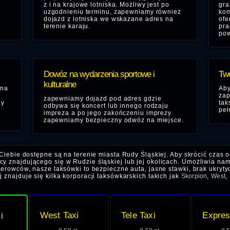
z i na krajowe lotniska. Możliwy jest po
gra
uzgodnieniu terminu, zapewniamy również
kom
dojazd z lotniska we wskazane adres na
ofe
terenie karaju.
pra
pow
Dowóz na wydarzenia sportowe i
Two
kulturalne
 na
Aby
zap
zapewniamy dojazd pod adres gdzie
dy
tak
odbywa się koncert lub innego rodzaju
peł
impreza a po jego zakończeniu imprezy
zapewniamy bezpieczny odwóz na miejsce.
Ciebie dostępne są na terenie miasta Rudy Śląskiej. Aby skrócić czas
y znajdującego się w Rudzie śląskiej lub jej okolicach. Umożliwia nam
ierowców, nasze taksówki to bezpieczne auta, jasne stawki, brak ukryty
 znajduje się kilka korporacji taksówkarskich takich jak
Skorpion
,
West
,
West Taxi
Tele Taxi
Expres
i