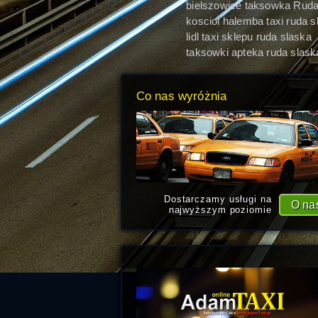
bielszowice taksowka Rud
Śląska
kosciol halemba taxi ruda s
lidl taxi sklepu ruda slaska
taksowki apteka ruda slaska
Co nas wyróżnia
Dostarczamy usługi na
O na
najwyższym poziomie