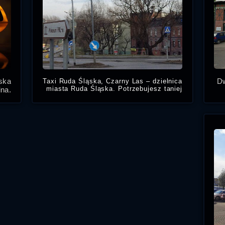
ąska
Dw
Taxi Ruda Śląska, Czarny Las – dzielnica
miasta Ruda Śląska. Potrzebujesz taniej
na.
taksówki w Czarnym Lesie, zadzwoń
ka,
numer na tanie Taxi Ruda Śląska cennik i
iej.