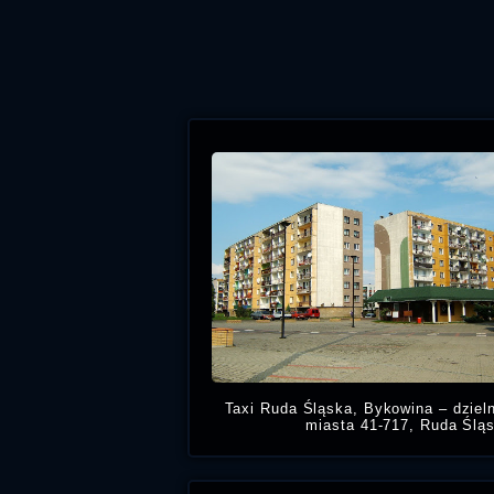
Taxi Ruda Śląska, Bykowina – dziel
miasta 41-717, Ruda Ślą
Potrzebujesz taniej taksów
Bykowinie, zadzwoń numer na tanie 
Ruda Śląska cenn