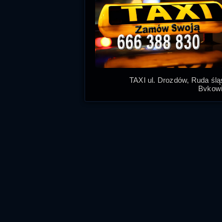
TAXI ul. Drozdów, Ruda śl
Bykowi
Zamawiaj nasze Taxi Ruda Śląs
najtaniej taksówki w Rudzie Śląsk