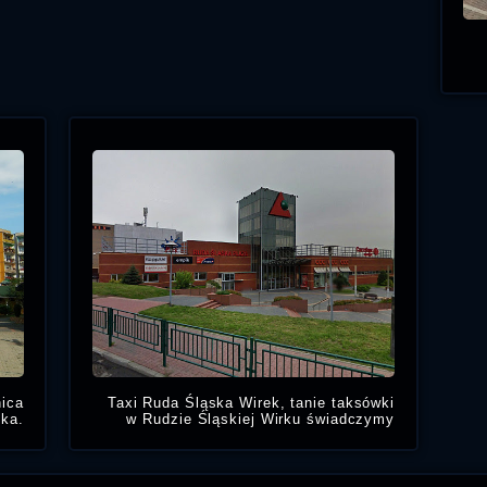
nica
Taxi Ruda Śląska Wirek, tanie taksówki
ska.
w Rudzie Śląskiej Wirku świadczymy
ki w
usługi Taksówkarskie w pobliżu:
Taxi
ik i
Ruda Śląska Plaza
1 Maja 310,