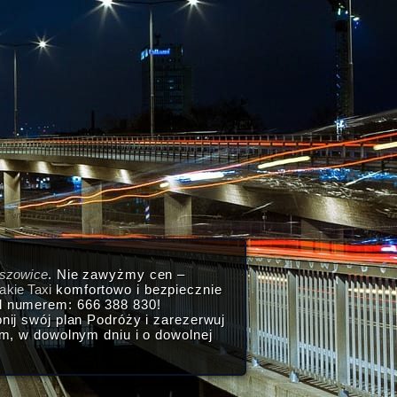
lszowice
. Nie zawyżmy cen –
akie Taxi
komfortowo i bezpiecznie
d numerem: 666 388 830!
ij swój plan Podróży i zarezerwuj
, w dowolnym dniu i o dowolnej