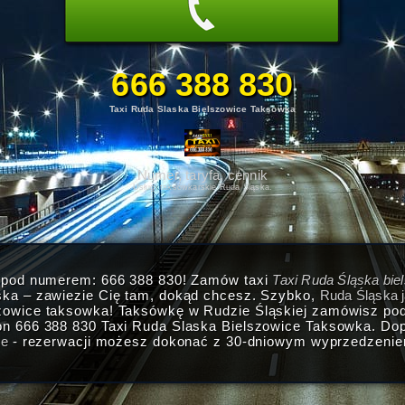
666 388 830
Taxi Ruda Slaska Bielszowice Taksowka
Numer, taryfa, cennik
Usługi taksówkarskie Ruda Śląska.
i pod numerem: 666 388 830! Zamów taxi
Taxi Ruda Śląska bie
ska – zawiezie Cię tam, dokąd chcesz. Szybko,
Ruda Śląska j
szowice taksowka! Taksówkę w Rudzie Śląskiej zamówisz po
on 666 388 830 Taxi Ruda Slaska Bielszowice Taksowka. Dopn
ce
- rezerwacji możesz dokonać z 30-dniowym wyprzedzeniem