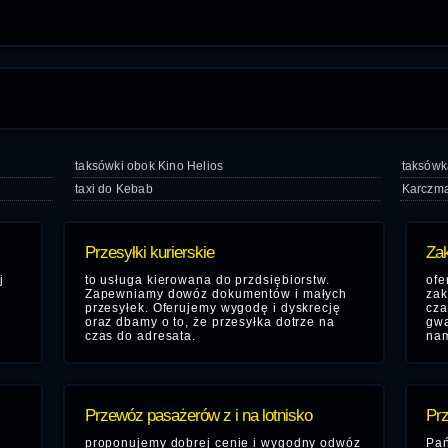
taksówki obok Kino Helios
taksówk
taxi do Kebab
Karczma
Przesyłki kurierskie
Zak
j
to usługa kierowana do przdsiębiorstw.
ofe
Zapewniamy dowóz dokumentów i małych
zak
przesyłek. Oferujemy wygodę i dyskrecję
cza
oraz dbamy o to, że przesyłka dotrze na
gwa
czas do adresata.
nam
Przewóz pasażerów z i na lotnisko
Prz
,
proponujemy dobrej cenie i wygodny odwóz
Pań