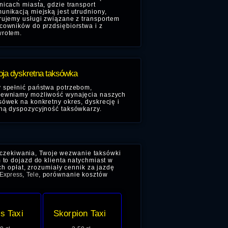
nicach miasta, gdzie transport
unikacją miejską jest utrudniony,
rujemy usługi związane z transportem
cowników do przdsiębiorstwa i z
rotem.
ja dyskretna taksówka
 spełnić państwa potrzebom,
ewniamy możliwość wynajęcia naszych
sówek na konkretny okres, dyskrecję i
ną dyspozycyjność taksówkarzy.
 oczekiwania, Twoje wezwanie taksówki
 to dojazd do klienta natychmiast w
ch opłat, zrozumiały cennik za jazdę
Express
,
Tele
, porównanie kosztów
s Taxi
Skorpion Taxi