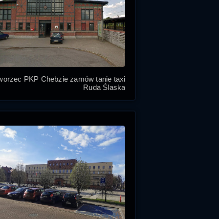
orzec PKP Chebzie zamów tanie taxi
Ruda Śląska
Ruda Slaska
Ruda