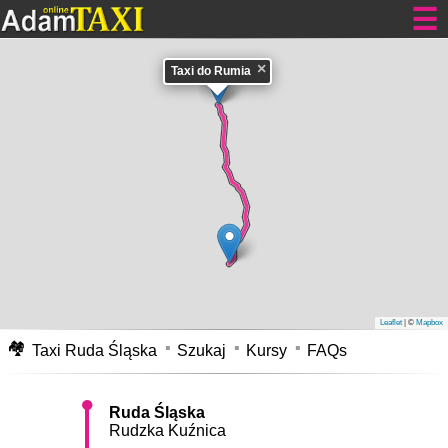
×
Taxi do Rumia
Tanie kursy dla Ciebie
Taxi Ruda Śląska
Rudzka Kuźnica do miasta Rumia tanio cennik 24h.
Przejazd taksówką w Rudzie Śląskiej Rudzka Kuźnica do miasta Rumia -
zajmie Wam samochodem około 6:47 Pokonacie go z średnią prędkością
nie przekraczającą 80 km/h. Dystans pomiędzy adresami, tzn. odległość
jaką pokonacie to około 543.4 km. Cennik
Taxi Ruda Śląska do miasta
Rumia
, opłata za taki kurs waha się pomiędzy 2497-2758 zł w dzień, oraz
w nocy i dni świąteczne 3256-3631 zł. Cena ta może ulec zmianie na
korzyść klienta lub nieznacznie wzrosnąć z powodu korków na drogach,
przejazdów kolejowych i innych utrudnień w ruchu.
Taksówka z Rudy
Śląskiej Rudzka Kuźnica do miasta Rumia
mapa.
Leaflet
| ©
Mapbox
🏘
Taxi Ruda Śląska
Szukaj
Kursy
FAQs
Ruda Śląska
Rudzka Kuźnica