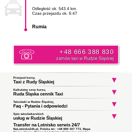
Odległość ok. 543.4 km.
Czas przejazdu ok. 6:47
Rumia
+48 666 388 830
zamów taxi w Rudzie Śląskiej
Przejazd kursy,
Taxi z Rudy Śląskiej
Kalkulator ceny kursu,
Taxi Ruda Śląska
Taxi Ruda Śląska
Taxi Ruda Śląs
Ruda Śląska cennik Taxi
Księdza Ludwika Tunkla
Stare Osiedle
Halemba
do Zabrze
do Sławatycze
do Starachowic
Początek trasy:
Taksówki w Rudzie Śląskiej,
Faq - Pytania i odpowiedzi
Spis taksówkarskich
Jak zamówić taksówkę w Rudzie Śląskiej?
Koniec trasy:
usług w Rudzie Śląskiej
To proste wystarczy zadzwonić i złożyć zamówienie. Nasz
Transfer na Lotnisko serwis 24/7
Taxi Ruda Śląska
ile zapłacę za kurs do miasta Rumia?
dyspozytor poinformuję państwa o orientacyjnym czasie
Obsługują zlecenia samochodami kombi
podjazdu taksówki i wyśle ją pod wskazany adres. Klikni i
NaLotnisko24h.pl, Polska tel.: +48 880 307 773,
Mapa
Cena
taksówki w Rudzie Śląskiej
Rudzka Kuźnica do