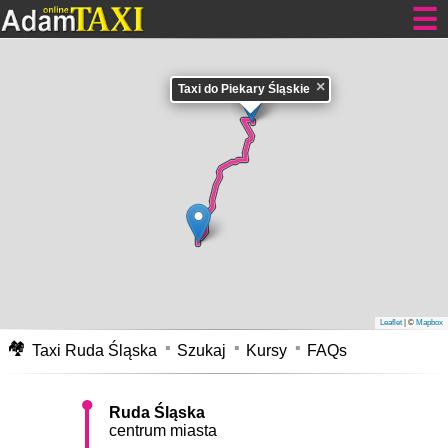
Tanie kursy dla Ciebie
×
Taxi do Piekary Śląskie
Taxi Ruda Śląska
do Piekar Śląskich tanio cennik 24h.
Przejazd taksówką w Rudzie Śląskiej do Piekar Śląskich - zajmie Wam
samochodem około 29 min. Pokonacie go z średnią prędkością nie
przekraczającą 35 km/h. Dystans pomiędzy adresami, tzn. odległość jaką
pokonacie to około 17.3 km. Cennik
Taxi Ruda Śląska do Piekar Śląskich
,
opłata za taki kurs waha się pomiędzy 77-86 zł w dzień, oraz w nocy i dni
świąteczne 100-111 zł. Cena ta może ulec zmianie na korzyść klienta lub
nieznacznie wzrosnąć z powodu korków na drogach, przejazdów
kolejowych i innych utrudnień w ruchu.
Taksówka z Rudy Śląskiej centrum
miasta do Piekar Śląskich
mapa.
Leaflet
| ©
Mapbox
🏘
Taxi Ruda Śląska
Szukaj
Kursy
FAQs
Ruda Śląska
centrum miasta