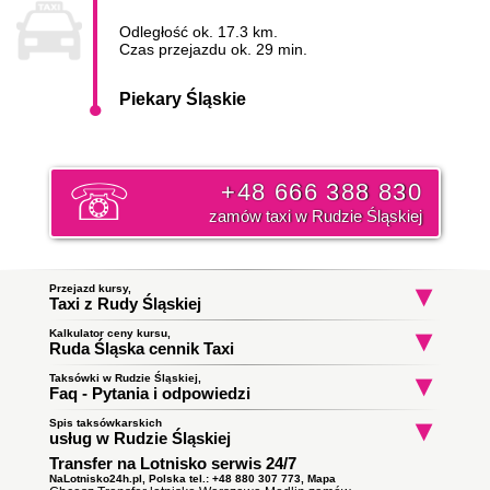
Odległość ok. 17.3 km.
Czas przejazdu ok. 29 min.
Piekary Śląskie
+48 666 388 830
zamów taxi w Rudzie Śląskiej
Przejazd kursy,
Taxi z Rudy Śląskiej
Kalkulator ceny kursu,
Taxi Ruda Śląska
Taxi Ruda Śląska
Taxi Ruda Śląs
Ruda Śląska cennik Taxi
Jana Gierałtowskiego
Księdza Ludwika Tunkla
Godula
do Jaworzno
do Katowice
do Kalety
Początek trasy:
Taksówki w Rudzie Śląskiej,
Faq - Pytania i odpowiedzi
Spis taksówkarskich
Jak zamówić taksówkę w Rudzie Śląskiej?
Koniec trasy:
usług w Rudzie Śląskiej
To proste wystarczy zadzwonić i złożyć zamówienie. Nasz
Transfer na Lotnisko serwis 24/7
Taxi Ruda Śląska
ile zapłacę za kurs do Piekar
dyspozytor poinformuję państwa o orientacyjnym czasie
Obsługują zlecenia samochodami kombi
Śląskich?
podjazdu taksówki i wyśle ją pod wskazany adres. Klikni i
NaLotnisko24h.pl, Polska tel.: +48 880 307 773,
Mapa