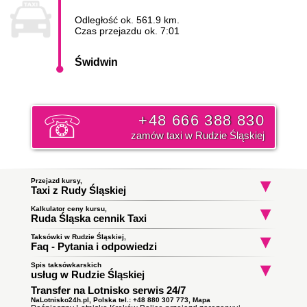
Odległość ok. 561.9 km.
Czas przejazdu ok. 7:01
Świdwin
+48 666 388 830
zamów taxi w Rudzie Śląskiej
Przejazd kursy,
Taxi z Rudy Śląskiej
Kalkulator ceny kursu,
Taxi Ruda Śląska
Taxi Ruda Śląska
Taxi Ruda Śląs
Ruda Śląska cennik Taxi
Stare Osiedle
Bratnia
Orzegów
do Bielsko-Biała
do Zawiercie
do Łańcut
Początek trasy:
Taksówki w Rudzie Śląskiej,
Faq - Pytania i odpowiedzi
Spis taksówkarskich
Jak zamówić taksówkę w Rudzie Śląskiej?
Koniec trasy:
usług w Rudzie Śląskiej
To proste wystarczy zadzwonić i złożyć zamówienie. Nasz
Transfer na Lotnisko serwis 24/7
Taxi Ruda Śląska
ile zapłacę za kurs do miasta
dyspozytor poinformuję państwa o orientacyjnym czasie
Obsługują zlecenia samochodami kombi
Świdwin?
podjazdu taksówki i wyśle ją pod wskazany adres. Klikni i
NaLotnisko24h.pl, Polska tel.: +48 880 307 773,
Mapa