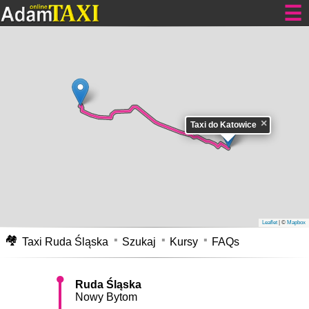
Tanie kursy dla Ciebie
Taxi Ruda Śląska
Nowy Bytom do Katowic tanio cennik 24h.
×
Taxi do Katowice
Przejazd taksówką w Rudzie Śląskiej Nowy Bytom do Katowic - zajmie
Wam samochodem około 21 min. Pokonacie go z średnią prędkością nie
przekraczającą 35 km/h. Dystans pomiędzy adresami, tzn. odległość jaką
pokonacie to około 12.5 km. Cennik
Taxi Ruda Śląska do Katowic
, opłata
za taki kurs waha się pomiędzy 55-61 zł w dzień, oraz w nocy i dni
świąteczne 71-79 zł. Cena ta może ulec zmianie na korzyść klienta lub
nieznacznie wzrosnąć z powodu korków na drogach, przejazdów
kolejowych i innych utrudnień w ruchu.
Taksówka z Rudy Śląskiej Nowy
Bytom do Katowic
mapa.
Leaflet
| ©
Mapbox
🏘
Taxi Ruda Śląska
Szukaj
Kursy
FAQs
Ruda Śląska
Nowy Bytom