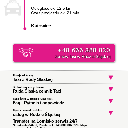
Odległość ok. 12.5 km.
Czas przejazdu ok. 21 min.
Katowice
+48 666 388 830
zamów taxi w Rudzie Śląskiej
Przejazd kursy,
Taxi z Rudy Śląskiej
Kalkulator ceny kursu,
Taxi Ruda Śląska
Taxi Ruda Śląska
Taxi Ruda Śląs
Ruda Śląska cennik Taxi
Halemba
Godula
Stara Kuźnia
do Katowice
do Gliwice
do Bielsko-Biał
Początek trasy:
Taksówki w Rudzie Śląskiej,
Faq - Pytania i odpowiedzi
Spis taksówkarskich
Jak zamówić taksówkę w Rudzie Śląskiej?
Koniec trasy:
usług w Rudzie Śląskiej
To proste wystarczy zadzwonić i złożyć zamówienie. Nasz
Transfer na Lotnisko serwis 24/7
Taxi Ruda Śląska
ile zapłacę za kurs do Katowic?
dyspozytor poinformuję państwa o orientacyjnym czasie
Obsługują zlecenia samochodami kombi
podjazdu taksówki i wyśle ją pod wskazany adres. Klikni i
NaLotnisko24h.pl, Polska tel.: +48 880 307 773,
Mapa
Cena
taksówki w Rudzie Śląskiej
Nowy Bytom do Katowic