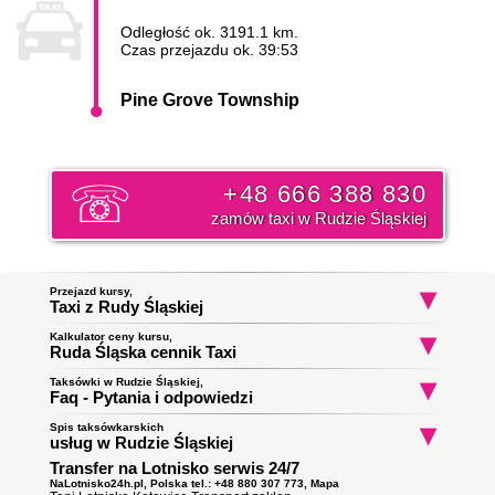
Odległość ok. 3191.1 km.
Czas przejazdu ok. 39:53
Pine Grove Township
+48 666 388 830
zamów taxi w Rudzie Śląskiej
Przejazd kursy,
Taxi z Rudy Śląskiej
Kalkulator ceny kursu,
Taxi Ruda Śląska
Taxi Ruda Śląska
Taxi Ruda Śląs
Ruda Śląska cennik Taxi
Ludwika Solskiego
Stare Osiedle
Sosnowa
do Zawiercie
do Bielsko-Biała
do Siemianowic
Początek trasy:
Taksówki w Rudzie Śląskiej,
Śląskie
Faq - Pytania i odpowiedzi
Spis taksówkarskich
Jak zamówić taksówkę w Rudzie Śląskiej?
Koniec trasy:
usług w Rudzie Śląskiej
To proste wystarczy zadzwonić i złożyć zamówienie. Nasz
Transfer na Lotnisko serwis 24/7
Taxi Ruda Śląska
ile zapłacę za kurs do miasta Pine
dyspozytor poinformuję państwa o orientacyjnym czasie
Obsługują zlecenia samochodami kombi
Grove Township?
podjazdu taksówki i wyśle ją pod wskazany adres. Klikni i
NaLotnisko24h.pl, Polska tel.: +48 880 307 773,
Mapa