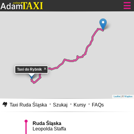
Tanie kursy dla Ciebie
Taxi Ruda Śląska
Leopolda Staffa do Rybnika tanio cennik 24h.
Przejazd taksówką w Rudzie Śląskiej Leopolda Staffa do Rybnika - zajmie
Wam samochodem około 40 min. Pokonacie go z średnią prędkością nie
przekraczającą 55 km/h. Dystans pomiędzy adresami, tzn. odległość jaką
pokonacie to około 36.8 km. Cennik
Taxi Ruda Śląska do Rybnika
, opłata
×
Taxi do Rybnik
za taki kurs waha się pomiędzy 167-185 zł w dzień, oraz w nocy i dni
świąteczne 217-241 zł. Cena ta może ulec zmianie na korzyść klienta lub
nieznacznie wzrosnąć z powodu korków na drogach, przejazdów
kolejowych i innych utrudnień w ruchu.
Taksówka z Rudy Śląskiej Leopolda
Staffa do Rybnika
mapa.
Leaflet
| ©
Mapbox
🏘
Taxi Ruda Śląska
Szukaj
Kursy
FAQs
Ruda Śląska
Leopolda Staffa