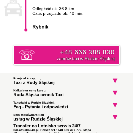
Odległość ok. 36.8 km.
Czas przejazdu ok. 40 min.
Rybnik
+48 666 388 830
zamów taxi w Rudzie Śląskiej
Przejazd kursy,
Taxi z Rudy Śląskiej
Kalkulator ceny kursu,
Taxi Ruda Śląska
Taxi Ruda Śląska
Taxi Ruda Śląs
Ruda Śląska cennik Taxi
Halemba
Eugeniusza Romera
Jana Waniora
do Bielsko-Biała
do Poręba
do Katowice
Początek trasy:
Taksówki w Rudzie Śląskiej,
Faq - Pytania i odpowiedzi
Spis taksówkarskich
Jak zamówić taksówkę w Rudzie Śląskiej?
Koniec trasy:
usług w Rudzie Śląskiej
To proste wystarczy zadzwonić i złożyć zamówienie. Nasz
Transfer na Lotnisko serwis 24/7
Taxi Ruda Śląska
ile zapłacę za kurs do Rybnika?
dyspozytor poinformuję państwa o orientacyjnym czasie
Obsługują zlecenia samochodami kombi
podjazdu taksówki i wyśle ją pod wskazany adres. Klikni i
NaLotnisko24h.pl, Polska tel.: +48 880 307 773,
Mapa
Cena
taksówki w Rudzie Śląskiej
Leopolda Staffa do