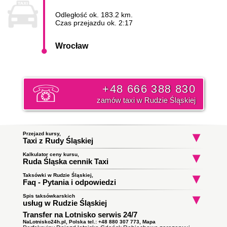
Odległość ok. 183.2 km.
Czas przejazdu ok. 2:17
Wrocław
+48 666 388 830
zamów taxi w Rudzie Śląskiej
Przejazd kursy,
Taxi z Rudy Śląskiej
Kalkulator ceny kursu,
Taxi Ruda Śląska
Taxi Ruda Śląska
Taxi Ruda Śląs
Ruda Śląska cennik Taxi
Franciszka Wilka
Orzegowska
Osiedle Awaryjne
do Częstochowa
do Chorzów
do Kraków
Początek trasy:
Taksówki w Rudzie Śląskiej,
Faq - Pytania i odpowiedzi
Spis taksówkarskich
Jak zamówić taksówkę w Rudzie Śląskiej?
Koniec trasy:
usług w Rudzie Śląskiej
To proste wystarczy zadzwonić i złożyć zamówienie. Nasz
Transfer na Lotnisko serwis 24/7
Taxi Ruda Śląska
ile zapłacę za kurs do miasta
dyspozytor poinformuję państwa o orientacyjnym czasie
Obsługują zlecenia samochodami kombi
Wrocław?
podjazdu taksówki i wyśle ją pod wskazany adres. Klikni i
NaLotnisko24h.pl, Polska tel.: +48 880 307 773,
Mapa