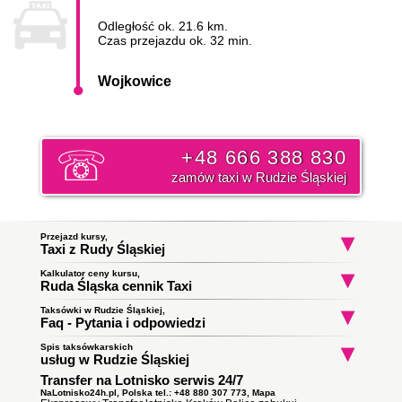
Odległość ok. 21.6 km.
Czas przejazdu ok. 32 min.
Wojkowice
+48 666 388 830
zamów taxi w Rudzie Śląskiej
Przejazd kursy,
Taxi z Rudy Śląskiej
Kalkulator ceny kursu,
Taxi Ruda Śląska
Taxi Ruda Śląska
Taxi Ruda Śląs
Ruda Śląska cennik Taxi
Stara Kuźnia
Siewna
do Katowice
do Chorzów
do Mikołów
Początek trasy:
Taksówki w Rudzie Śląskiej,
Faq - Pytania i odpowiedzi
Spis taksówkarskich
Jak zamówić taksówkę w Rudzie Śląskiej?
Koniec trasy:
usług w Rudzie Śląskiej
To proste wystarczy zadzwonić i złożyć zamówienie. Nasz
Transfer na Lotnisko serwis 24/7
Taxi Ruda Śląska
ile zapłacę za kurs do Wojkowic?
dyspozytor poinformuję państwa o orientacyjnym czasie
Obsługują zlecenia samochodami kombi
podjazdu taksówki i wyśle ją pod wskazany adres. Klikni i
NaLotnisko24h.pl, Polska tel.: +48 880 307 773,
Mapa
Cena
taksówki w Rudzie Śląskiej
do Wojkowic opłata za