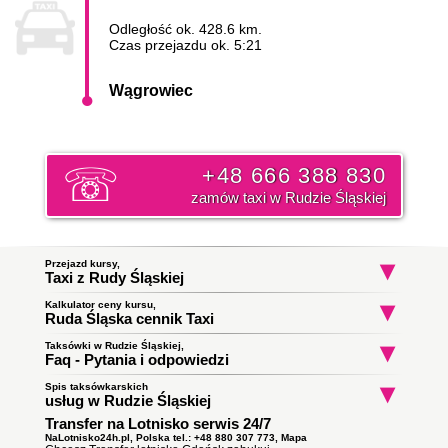
Odległość ok. 428.6 km.
Czas przejazdu ok. 5:21
Wągrowiec
+48 666 388 830
zamów taxi w Rudzie Śląskiej
Przejazd kursy,
Taxi z Rudy Śląskiej
Kalkulator ceny kursu,
Taxi Ruda Śląska
Taxi Ruda Śląska
Taxi Ruda Śląs
Ruda Śląska cennik Taxi
Halemba
Godula
Stara Kuźnia
do Katowice
do Gliwice
do Bielsko-Biał
Początek trasy:
Taksówki w Rudzie Śląskiej,
Faq - Pytania i odpowiedzi
Spis taksówkarskich
Jak zamówić taksówkę w Rudzie Śląskiej?
Koniec trasy:
usług w Rudzie Śląskiej
To proste wystarczy zadzwonić i złożyć zamówienie. Nasz
Transfer na Lotnisko serwis 24/7
Taxi Ruda Śląska
ile zapłacę za kurs do miasta
dyspozytor poinformuję państwa o orientacyjnym czasie
Obsługują zlecenia samochodami kombi
Wągrowiec?
podjazdu taksówki i wyśle ją pod wskazany adres. Klikni i
NaLotnisko24h.pl, Polska tel.: +48 880 307 773,
Mapa