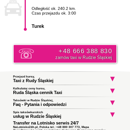
Odległość ok. 240.2 km.
Czas przejazdu ok. 3:00
Turek
+48 666 388 830
zamów taxi w Rudzie Śląskiej
Przejazd kursy,
Taxi z Rudy Śląskiej
Kalkulator ceny kursu,
Taxi Ruda Śląska
Taxi Ruda Śląska
Taxi Ruda Śląs
Ruda Śląska cennik Taxi
Kłodnica
Siewna
Kopalnia Węgla Ka
Ruda Ruch Bielszo
do Świętochłowice
do Opole
do Bytom
Początek trasy:
Taksówki w Rudzie Śląskiej,
Faq - Pytania i odpowiedzi
Spis taksówkarskich
Jak zamówić taksówkę w Rudzie Śląskiej?
Koniec trasy:
usług w Rudzie Śląskiej
To proste wystarczy zadzwonić i złożyć zamówienie. Nasz
Transfer na Lotnisko serwis 24/7
Taxi Ruda Śląska
ile zapłacę za kurs do miasta Turek?
dyspozytor poinformuję państwa o orientacyjnym czasie
Obsługują zlecenia samochodami kombi
podjazdu taksówki i wyśle ją pod wskazany adres. Klikni i
NaLotnisko24h.pl, Polska tel.: +48 880 307 773,
Mapa
Cena
taksówki w Rudzie Śląskiej
do miasta Turek opłata