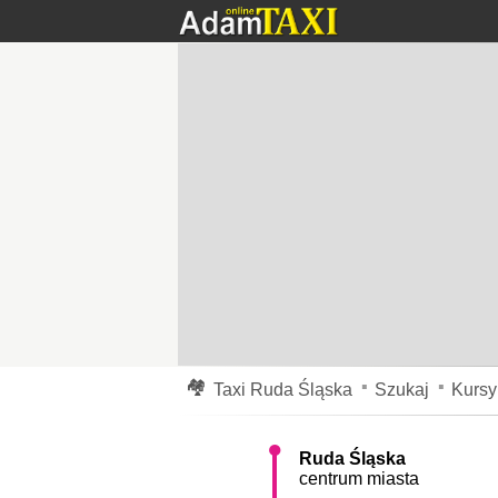
Tanie kursy dla Ciebie
Taxi Ruda Śląska
do Świętochłowic tanio cennik 2
Przejazd taksówką w Rudzie Śląskiej do Świętoc
30 km/h. Dystans pomiędzy adresami, tzn. odległ
się pomiędzy 26-29 zł w dzień, oraz w nocy i dni
korków na drogach, przejazdów kolejowych i inny
Paderewskiego
,
Bykowina
,
Harmonijka
,
Osiedle O
Czarny Las
,
Rudzka Kuźnica
,
Nowy Wirek
,
Kłodn
Południowa
,
Osiedle Myśliwskie
,
Radoszowy
,
Osi
Nowa Ruda
,
Osiedle Awaryjne
,
Osiedle Potyki
,
🏘
Taxi Ruda Śląska
Szukaj
Kursy
Ruda Śląska
centrum miasta