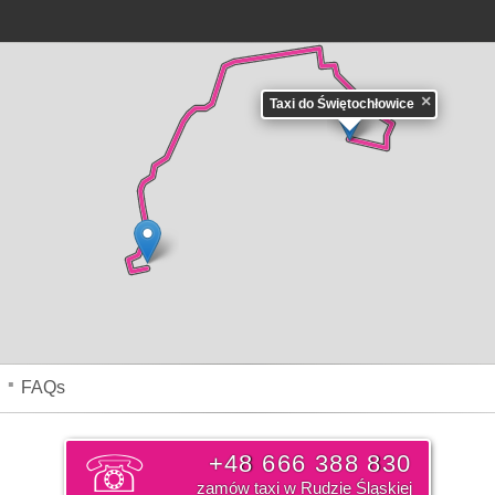
×
Taxi do Świętochłowice
4h.
hłowic - zajmie Wam samochodem około 12 min. Pokonacie go z średnią prędkości
ość jaką pokonacie to około 6.1 km. Cennik
Taxi Ruda Śląska do Świętochłowic
, 
 świąteczne 33-36 zł. Cena ta może ulec zmianie na korzyść klienta lub nieznaczn
ch utrudnień w ruchu.
Taksówka z Rudy Śląskiej centrum miasta do Świętochłowic
tylia
,
Kochłowice
,
Osiedle Kaufhaus
,
Młyn Szombierski
,
Neubau
,
Godula
,
Osiedle
ica
,
Stara Kuźnia
,
Nowy Bytom
,
Osiedle na Skale
,
Orzegów
,
Osiedle Halemba II
,
Ha
edle Paryż
,
Osiedle Mickiewicza
,
Kolanija
,
Fińskie Domki
,
Stare Osiedle
,
Wirek
,
Ch
FAQs
+48 666 388 830
zamów taxi w Rudzie Śląskiej