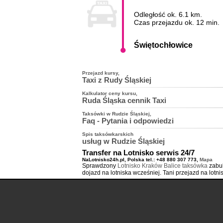
Odległość ok. 6.1 km.
Czas przejazdu ok. 12 min.
Świętochłowice
Przejazd kursy,
Taxi z Rudy Śląskiej
Kalkulator ceny kursu,
Taxi Ruda Śląska
Taxi Ruda Ślą
Ruda Śląska cennik Taxi
Kłodnica
Kopalnia Węgla 
Ruch Bielszowic
do Gliwice
do Katowice
Początek trasy:
Taksówki w Rudzie Śląskiej,
Faq - Pytania i odpowiedzi
Spis taksówkarskich
Jak zamówić taksówkę w Rudzie Śląskiej?
usług w Rudzie Śląskiej
To proste wystarczy zadzwonić i złożyć zamó
Podane ceny nie stanowią oferty handlowej w myśl przepisów 
Transfer na Lotnisko serwis 24/7
Taxi Ruda Śląska
ile zapłacę za kurs do Św
Klikni i
Zamów Taxi Ruda Śląska
Obsługują zlecenia samochodami komb
NaLotnisko24h.pl, Polska tel.: +48 880 307 773,
Mapa
Cena
taksówki w Rudzie Śląskiej
do Świętochł
Sprawdzony
Lotnisko Kraków Balice taksówka
zabu
W jaki sposób zapłacę za przejazd taksówk
ceny. Przejazd zajmie Wam około 12 min. 
Drobne zakupy pod adres
dojazd na lotniska wcześniej. Tani przejazd na lotni
Zapłacić za kurs możesz gotówką lub kartą pł
W jakich godzinach i dniach można skład
Obsługa imprez okolicznościowych
Zamów
Taxi Ruda Śląska z terminalem
Taxi Ruda Śląska można ją zamawiać zawsze o
Przewóz pracowników
Czy muszę podawać swoje dane i numer te
Tak - dane są potrzebne i wymagane (łączni
Holowanie pojazdu klienta
Jak mogę zamówić kurs na inny dzień (z 