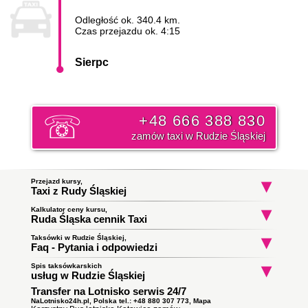
Odległość ok. 340.4 km.
Czas przejazdu ok. 4:15
Sierpc
+48 666 388 830
zamów taxi w Rudzie Śląskiej
Przejazd kursy,
Taxi z Rudy Śląskiej
Kalkulator ceny kursu,
Taxi Ruda Śląska
Taxi Ruda Śląska
Taxi Ruda Śląs
Ruda Śląska cennik Taxi
Stare Osiedle
Fryderyka Chopina
Szyb Aliny
do Zabrze
do Cieszyn
do Kalety
Początek trasy:
Taksówki w Rudzie Śląskiej,
Faq - Pytania i odpowiedzi
Spis taksówkarskich
Jak zamówić taksówkę w Rudzie Śląskiej?
Koniec trasy:
usług w Rudzie Śląskiej
To proste wystarczy zadzwonić i złożyć zamówienie. Nasz
Transfer na Lotnisko serwis 24/7
Taxi Ruda Śląska
ile zapłacę za kurs do miasta Sierpc?
dyspozytor poinformuję państwa o orientacyjnym czasie
Obsługują zlecenia samochodami kombi
podjazdu taksówki i wyśle ją pod wskazany adres. Klikni i
NaLotnisko24h.pl, Polska tel.: +48 880 307 773,
Mapa
Cena
taksówki w Rudzie Śląskiej
do miasta Sierpc opłata