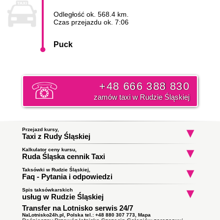
Odległość ok. 568.4 km.
Czas przejazdu ok. 7:06
Puck
+48 666 388 830
zamów taxi w Rudzie Śląskiej
Przejazd kursy,
Taxi z Rudy Śląskiej
Kalkulator ceny kursu,
Taxi Ruda Śląska
Taxi Ruda Śląska
Taxi Ruda Śląs
Ruda Śląska cennik Taxi
Halemba
Eugeniusza Romera
Jana Waniora
do Bielsko-Biała
do Poręba
do Katowice
Początek trasy:
Taksówki w Rudzie Śląskiej,
Faq - Pytania i odpowiedzi
Spis taksówkarskich
Jak zamówić taksówkę w Rudzie Śląskiej?
Koniec trasy:
usług w Rudzie Śląskiej
To proste wystarczy zadzwonić i złożyć zamówienie. Nasz
Transfer na Lotnisko serwis 24/7
Taxi Ruda Śląska
ile zapłacę za kurs do miasta Puck?
dyspozytor poinformuję państwa o orientacyjnym czasie
Obsługują zlecenia samochodami kombi
podjazdu taksówki i wyśle ją pod wskazany adres. Klikni i
NaLotnisko24h.pl, Polska tel.: +48 880 307 773,
Mapa
Cena
taksówki w Rudzie Śląskiej
do miasta Puck opłata