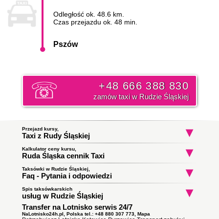
Odległość ok. 48.6 km.
Czas przejazdu ok. 48 min.
Pszów
+48 666 388 830
zamów taxi w Rudzie Śląskiej
Przejazd kursy,
Taxi z Rudy Śląskiej
Kalkulator ceny kursu,
Taxi Ruda Śląska
Taxi Ruda Śląska
Taxi Ruda Śląs
Ruda Śląska cennik Taxi
Kochłowice
Nowy Wirek
Nowy Bytom
do Bydgoszcz
do Chorzów
do Racibórz
Początek trasy:
Taksówki w Rudzie Śląskiej,
Faq - Pytania i odpowiedzi
Spis taksówkarskich
Jak zamówić taksówkę w Rudzie Śląskiej?
Koniec trasy:
usług w Rudzie Śląskiej
To proste wystarczy zadzwonić i złożyć zamówienie. Nasz
Transfer na Lotnisko serwis 24/7
Taxi Ruda Śląska
ile zapłacę za kurs do Pszówa?
dyspozytor poinformuję państwa o orientacyjnym czasie
Obsługują zlecenia samochodami kombi
podjazdu taksówki i wyśle ją pod wskazany adres. Klikni i
NaLotnisko24h.pl, Polska tel.: +48 880 307 773,
Mapa
Cena
taksówki w Rudzie Śląskiej
do Pszówa opłata za taki