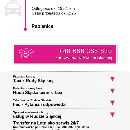
Odległość ok. 195.1 km.
Czas przejazdu ok. 2:26
Pabianice
+48 666 388 830
zamów taxi w Rudzie Śląskiej
Przejazd kursy,
Taxi z Rudy Śląskiej
Kalkulator ceny kursu,
Taxi Ruda Śląska
Taxi Ruda Śląska
Taxi Ruda Śląs
Ruda Śląska cennik Taxi
Kłodnica
Nowy Wirek
Księdza Ludwika Tu
do Katowice
do Świętochłowice
do Milanówek
Początek trasy:
Taksówki w Rudzie Śląskiej,
Faq - Pytania i odpowiedzi
Spis taksówkarskich
Jak zamówić taksówkę w Rudzie Śląskiej?
Koniec trasy:
usług w Rudzie Śląskiej
To proste wystarczy zadzwonić i złożyć zamówienie. Nasz
Transfer na Lotnisko serwis 24/7
Taxi Ruda Śląska
ile zapłacę za kurs do miasta
dyspozytor poinformuję państwa o orientacyjnym czasie
Obsługują zlecenia samochodami kombi
Pabianice?
podjazdu taksówki i wyśle ją pod wskazany adres. Klikni i
NaLotnisko24h.pl, Polska tel.: +48 880 307 773,
Mapa