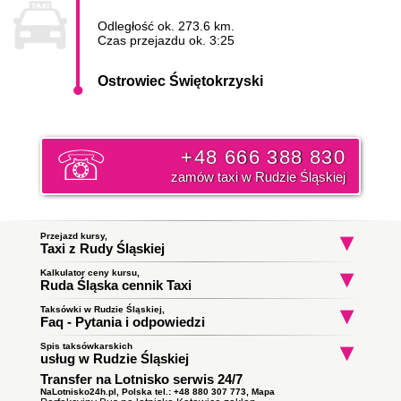
Odległość ok. 273.6 km.
Czas przejazdu ok. 3:25
Ostrowiec Świętokrzyski
+48 666 388 830
zamów taxi w Rudzie Śląskiej
Przejazd kursy,
Taxi z Rudy Śląskiej
Kalkulator ceny kursu,
Taxi Ruda Śląska
Taxi Ruda Śląska
Taxi Ruda Śląs
Ruda Śląska cennik Taxi
Godula
Rudzka Kuźnica
do Zabrze
do Zabrze
do Степанівськ
Początek trasy:
Taksówki w Rudzie Śląskiej,
сільська гром
Faq - Pytania i odpowiedzi
Spis taksówkarskich
Jak zamówić taksówkę w Rudzie Śląskiej?
Koniec trasy:
usług w Rudzie Śląskiej
To proste wystarczy zadzwonić i złożyć zamówienie. Nasz
Transfer na Lotnisko serwis 24/7
Taxi Ruda Śląska
ile zapłacę za kurs do miasta
dyspozytor poinformuję państwa o orientacyjnym czasie
Obsługują zlecenia samochodami kombi
Ostrowiec Świętokrzyski?
podjazdu taksówki i wyśle ją pod wskazany adres. Klikni i
NaLotnisko24h.pl, Polska tel.: +48 880 307 773,
Mapa