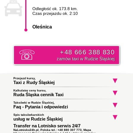
Odległość ok. 173.8 km.
Czas przejazdu ok. 2:10
Oleśnica
+48 666 388 830
zamów taxi w Rudzie Śląskiej
Przejazd kursy,
Taxi z Rudy Śląskiej
Kalkulator ceny kursu,
Taxi Ruda Śląska
Taxi Ruda Śląska
Taxi Ruda Śląs
Ruda Śląska cennik Taxi
Kłodnica
Siewna
Kopalnia Węgla Ka
Ruda Ruch Bielszo
do Świętochłowice
do Opole
do Bytom
Początek trasy:
Taksówki w Rudzie Śląskiej,
Faq - Pytania i odpowiedzi
Spis taksówkarskich
Jak zamówić taksówkę w Rudzie Śląskiej?
Koniec trasy:
usług w Rudzie Śląskiej
To proste wystarczy zadzwonić i złożyć zamówienie. Nasz
Transfer na Lotnisko serwis 24/7
Taxi Ruda Śląska
ile zapłacę za kurs do miasta
dyspozytor poinformuję państwa o orientacyjnym czasie
Obsługują zlecenia samochodami kombi
Oleśnica?
podjazdu taksówki i wyśle ją pod wskazany adres. Klikni i
NaLotnisko24h.pl, Polska tel.: +48 880 307 773,
Mapa