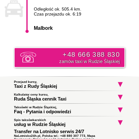
Odległość ok. 505.4 km.
Czas przejazdu ok. 6:19
Malbork
+48 666 388 830
zamów taxi w Rudzie Śląskiej
Przejazd kursy,
Taxi z Rudy Śląskiej
Kalkulator ceny kursu,
Taxi Ruda Śląska
Taxi Ruda Śląska
Taxi Ruda Śląs
Ruda Śląska cennik Taxi
Godula
Bykowina
do Szczecin
do Zabrze
do Zabrze
Początek trasy:
Taksówki w Rudzie Śląskiej,
Faq - Pytania i odpowiedzi
Spis taksówkarskich
Jak zamówić taksówkę w Rudzie Śląskiej?
Koniec trasy:
usług w Rudzie Śląskiej
To proste wystarczy zadzwonić i złożyć zamówienie. Nasz
Transfer na Lotnisko serwis 24/7
Taxi Ruda Śląska
ile zapłacę za kurs do miasta
dyspozytor poinformuję państwa o orientacyjnym czasie
Obsługują zlecenia samochodami kombi
Malbork?
podjazdu taksówki i wyśle ją pod wskazany adres. Klikni i
NaLotnisko24h.pl, Polska tel.: +48 880 307 773,
Mapa