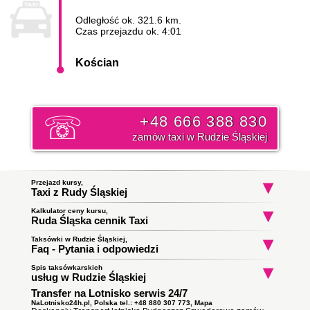
Odległość ok. 321.6 km.
Czas przejazdu ok. 4:01
Kościan
+48 666 388 830
zamów taxi w Rudzie Śląskiej
Przejazd kursy,
Taxi z Rudy Śląskiej
Kalkulator ceny kursu,
Taxi Ruda Śląska
Taxi Ruda Śląska
Taxi Ruda Śląs
Ruda Śląska cennik Taxi
Godula
Bykowina
do Szczecin
do Zabrze
do Zabrze
Początek trasy:
Taksówki w Rudzie Śląskiej,
Faq - Pytania i odpowiedzi
Spis taksówkarskich
Jak zamówić taksówkę w Rudzie Śląskiej?
Koniec trasy:
usług w Rudzie Śląskiej
To proste wystarczy zadzwonić i złożyć zamówienie. Nasz
Transfer na Lotnisko serwis 24/7
Taxi Ruda Śląska
ile zapłacę za kurs do miasta
dyspozytor poinformuję państwa o orientacyjnym czasie
Obsługują zlecenia samochodami kombi
Kościan?
podjazdu taksówki i wyśle ją pod wskazany adres. Klikni i
NaLotnisko24h.pl, Polska tel.: +48 880 307 773,
Mapa