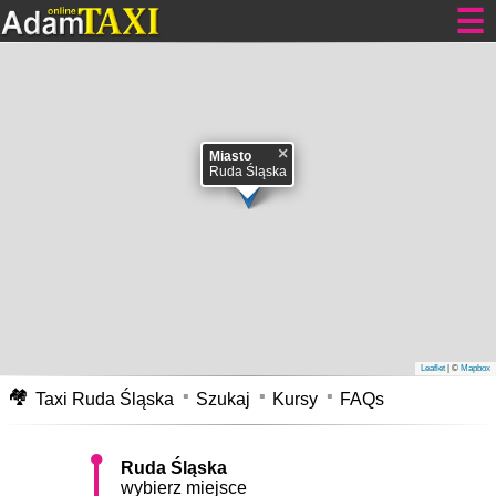
Zamów teraz
Taxi Ruda Śląska
×
tanie Taksówki
Miasto
Ruda Śląska
Ruda Śląska – miasto na prawach powiatu, położone w południowej
Polsce, na Górnym Śląsku, w województwie śląskim, w centrum
Górnośląskiego Okręgu Przemysłowego. Ruda Śląska została utworzona w
1959 r. z połączenia miast Ruda i Nowy Bytom.
wikipedia
Ruda Śląska
jedno z większych miast naszego kraju, świadczy tu usługi kilka zrzeszeń
taksówkarskich oraz inni niezrzeszeni taksówkarze. Koszt
taxi w Rudzie
Śląskiej
za kursy należą do średnich cen w regionie. Powinieneś na
uwadze mieć przy dzwonieniu po taksówki z Rudy Śląskiej pojęcie ile
zapłacisz za kurs. Dlatego zanim zadzwonisz na
numer telefonu taxi w
Rudzie Śląskiej
skorzystaj z właściwej firmy taksówkarskiej, na tej stronie
masz możliwość sprawdzenia potencjalnej opłaty za kursy który cię
Leaflet
| ©
Mapbox
interesuje. Jeśli korzystasz z taksówki stojącej na postoju, zachowaj
ostrożność. Pamiętaj taksówkarz ma obowiązek umieścić w widocznym
🏘
Taxi Ruda Śląska
Szukaj
Kursy
FAQs
miejscu w taksówce cennik opłat za przejazd widoczny z zewnątrz, oraz na
szybie tylnych drzwi samochodu.
Ruda Śląska
wybierz miejsce