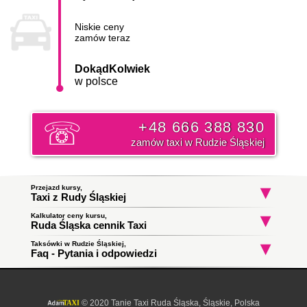
Niskie ceny
zamów teraz
DokądKolwiek
w polsce
+48 666 388 830
zamów taxi w Rudzie Śląskiej
Przejazd kursy,
Taxi z Rudy Śląskiej
Kalkulator ceny kursu,
Taxi Ruda Śląska
Taxi Ruda Śląska
Taxi Ruda Śląs
Ruda Śląska cennik Taxi
Franciszka Wilka
Orzegowska
Osiedle Awaryjne
do Częstochowa
do Chorzów
do Kraków
Początek trasy:
Taksówki w Rudzie Śląskiej,
Faq - Pytania i odpowiedzi
Taxi Ruda Śląska w dzielnicach:
Gogula
Wirek
Orzegów
Nowy
Bytom
Chebzie
Bykowina
Kochłowice
Halemba
Czarny Las
Ruda
Jak zamówić taksówkę w Rudzie Śląskiej?
Koniec trasy:
Południowa
Bielszowice
Kłodnica
To proste wystarczy zadzwonić i złożyć zamówienie. Nasz
Taxi Ruda Śląska
ile zapłacę za kurs?
dyspozytor poinformuję państwa o orientacyjnym czasie
© 2020 Tanie Taxi Ruda Śląska, Śląskie, Polska