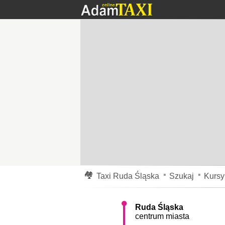
Tanie kursy dla Ciebie
Taxi Ruda Śląska
do Czeladzi tanio cennik 24h.
Przejazd taksówką w Rudzie Śląskiej do Czeladz
km/h. Dystans pomiędzy adresami, tzn. odległość
pomiędzy 94-104 zł w dzień, oraz w nocy i dni ś
korków na drogach, przejazdów kolejowych i inny
Radoszowy
,
Nowy Wirek
,
Czarny Las
,
Rudzka Ku
Osiedle Awaryjne
,
Ruda Południowa
,
Osiedle Hal
Paryż
,
Osiedle Leśne
,
Stara Kuźnia
,
Kochłowice
,
Godula
,
Neubau
,
Halemba
,
Orzegów
,
🏘
Taxi Ruda Śląska
Szukaj
Kursy
Ruda Śląska
centrum miasta