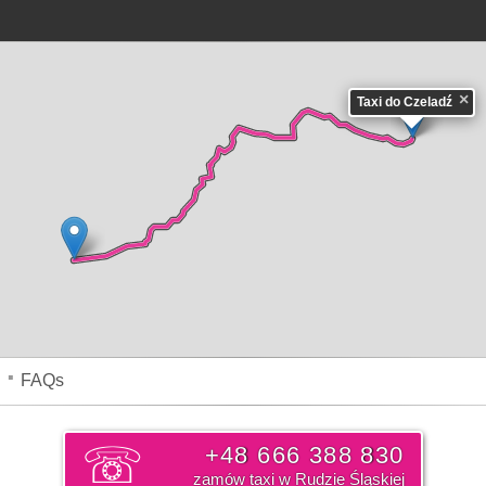
×
Taxi do Czeladź
i - zajmie Wam samochodem około 31 min. Pokonacie go z średnią prędkością nie
 jaką pokonacie to około 21 km. Cennik
Taxi Ruda Śląska do Czeladzi
, opłata za t
wiąteczne 122-136 zł. Cena ta może ulec zmianie na korzyść klienta lub nieznaczn
ch utrudnień w ruchu.
Taksówka z Rudy Śląskiej centrum miasta do Czeladzi
mapa
źnica
,
Kolanija
,
Młyn Szombierski
,
Osiedle Podlas
,
Osiedle Paderewskiego
,
Bielsz
emba II
,
Osiedle Mickiewicza
,
Osiedle na Skale
,
Nowa Ruda
,
Kłodnica
,
Wirek
,
Osie
Nowy Bytom
,
Fińskie Domki
,
Stare Osiedle
,
Chebzie
,
Osiedle Kaufhaus
,
Osiedle Po
FAQs
+48 666 388 830
zamów taxi w Rudzie Śląskiej