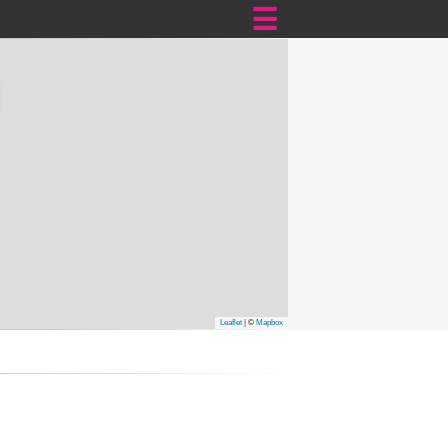
 przekraczającą 40
aki kurs waha się
ie wzrosnąć z powodu
.
Bykowina
,
owice
,
Osiedle Otylia
,
dle Myśliwskie
,
Osiedle
tyki
,
Harmonijka
,
Leaflet
| ©
Mapbox