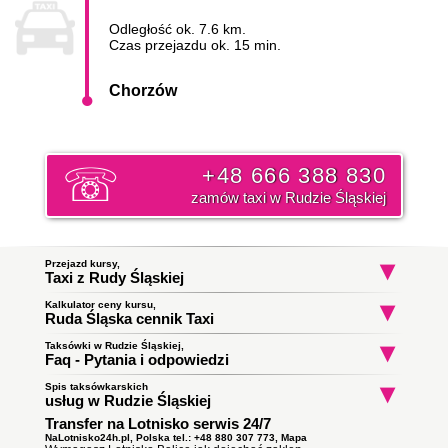
Odległość ok. 7.6 km.
Czas przejazdu ok. 15 min.
Chorzów
+48 666 388 830
zamów taxi w Rudzie Śląskiej
Przejazd kursy,
Taxi z Rudy Śląskiej
Kalkulator ceny kursu,
Taxi Ruda Śląska
Taxi Ruda Śląska
Taxi Ruda Śląs
Ruda Śląska cennik Taxi
Halemba
Eugeniusza Romera
Jana Waniora
do Bielsko-Biała
do Poręba
do Katowice
Początek trasy:
Taksówki w Rudzie Śląskiej,
Faq - Pytania i odpowiedzi
Spis taksówkarskich
Jak zamówić taksówkę w Rudzie Śląskiej?
Koniec trasy:
usług w Rudzie Śląskiej
To proste wystarczy zadzwonić i złożyć zamówienie. Nasz
Transfer na Lotnisko serwis 24/7
Taxi Ruda Śląska
ile zapłacę za kurs do Chorzowa?
dyspozytor poinformuję państwa o orientacyjnym czasie
Obsługują zlecenia samochodami kombi
podjazdu taksówki i wyśle ją pod wskazany adres. Klikni i
NaLotnisko24h.pl, Polska tel.: +48 880 307 773,
Mapa
Cena
taksówki w Rudzie Śląskiej
do Chorzowa opłata za