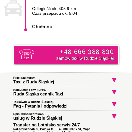
Odległość ok. 405.9 km.
Czas przejazdu ok. 5:04
Chełmno
+48 666 388 830
zamów taxi w Rudzie Śląskiej
Przejazd kursy,
Taxi z Rudy Śląskiej
Kalkulator ceny kursu,
Taxi Ruda Śląska
Taxi Ruda Śląska
Taxi Ruda Śląs
Ruda Śląska cennik Taxi
Godula
Nowy Wirek
Nowy Wirek
do Zabrze
do Bielsko-Biała
do Bielsko-Biał
Początek trasy:
Taksówki w Rudzie Śląskiej,
Faq - Pytania i odpowiedzi
Spis taksówkarskich
Jak zamówić taksówkę w Rudzie Śląskiej?
Koniec trasy:
usług w Rudzie Śląskiej
To proste wystarczy zadzwonić i złożyć zamówienie. Nasz
Transfer na Lotnisko serwis 24/7
Taxi Ruda Śląska
ile zapłacę za kurs do miasta
dyspozytor poinformuję państwa o orientacyjnym czasie
Obsługują zlecenia samochodami kombi
Chełmno?
podjazdu taksówki i wyśle ją pod wskazany adres. Klikni i
NaLotnisko24h.pl, Polska tel.: +48 880 307 773,
Mapa