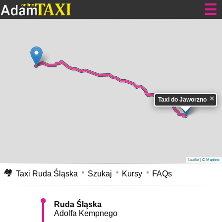
Tanie kursy dla Ciebie
Taxi Ruda Śląska
Adolfa Kempnego do Jaworzna tanio cennik 24h.
Przejazd taksówką w Rudzie Śląskiej Adolfa Kempnego do Jaworzna -
×
zajmie Wam samochodem około 39 min. Pokonacie go z średnią
Taxi do Jaworzno
prędkością nie przekraczającą 55 km/h. Dystans pomiędzy adresami, tzn.
odległość jaką pokonacie to około 35.9 km. Cennik
Taxi Ruda Śląska do
Jaworzna
, opłata za taki kurs waha się pomiędzy 163-180 zł w dzień, oraz
w nocy i dni świąteczne 211-235 zł. Cena ta może ulec zmianie na korzyść
klienta lub nieznacznie wzrosnąć z powodu korków na drogach,
przejazdów kolejowych i innych utrudnień w ruchu.
Taksówka z Rudy
Śląskiej Adolfa Kempnego do Jaworzna
mapa.
Leaflet
| ©
Mapbox
🏘
Taxi Ruda Śląska
Szukaj
Kursy
FAQs
Ruda Śląska
Adolfa Kempnego