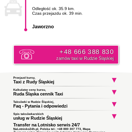
Odległość ok. 35.9 km.
Czas przejazdu ok. 39 min.
Jaworzno
+48 666 388 830
zamów taxi w Rudzie Śląskiej
Przejazd kursy,
Taxi z Rudy Śląskiej
Kalkulator ceny kursu,
Taxi Ruda Śląska
Taxi Ruda Śląska
Taxi Ruda Śląs
Ruda Śląska cennik Taxi
Halemba
Godula
Stara Kuźnia
do Katowice
do Gliwice
do Bielsko-Biał
Początek trasy:
Taksówki w Rudzie Śląskiej,
Faq - Pytania i odpowiedzi
Spis taksówkarskich
Jak zamówić taksówkę w Rudzie Śląskiej?
Koniec trasy:
usług w Rudzie Śląskiej
To proste wystarczy zadzwonić i złożyć zamówienie. Nasz
Transfer na Lotnisko serwis 24/7
Taxi Ruda Śląska
ile zapłacę za kurs do Jaworzna?
dyspozytor poinformuję państwa o orientacyjnym czasie
Obsługują zlecenia samochodami kombi
podjazdu taksówki i wyśle ją pod wskazany adres. Klikni i
NaLotnisko24h.pl, Polska tel.: +48 880 307 773,
Mapa
Cena
taksówki w Rudzie Śląskiej
Adolfa Kempnego do