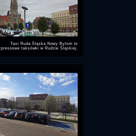
Taxi Ruda Śląska Nowy Bytom to
xpressowe taksówki w Rudzie Śląskiej.
amów przejazd naszą tanią taksówką z
dzielnicy Nowy Bytom, Ruda Śląska.