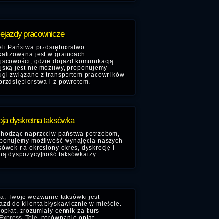
ejazdy pracownicze
eli Państwa przdsiębiorstwo
kalizowana jest w granicach
jscowości, gdzie dojazd komunikacją
jską jest nie możliwy, proponujemy
ugi związane z transportem pracowników
przdsiębiorstwa i z powrotem.
ja dyskretna taksówka
hodząc naprzeciw państwa potrzebom,
ponujemy możliwość wynajęcia naszych
sówek na określony okres, dyskrecję i
ną dyspozycyjność taksówkarzy.
ia, Twoje wezwanie taksówki jest
zd do klienta błyskawicznie w mieście.
opłat, zrozumiały cennik za kurs
Express
,
Tele
, porównanie opłat