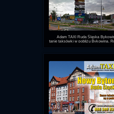
Adam TAXI Ruda Śląska Bykowin
tanie taksówki w pobliżu Bykowina, 
Śląska Taxi to przejazdy w mieści
miasto na lotnisko i dworce PKP 
P