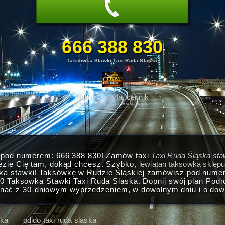
666 388 830
Taksowka Stawki Taxi Ruda Slaska
Numer, taryfa, cennik
Usługi taksówkarskie Ruda Śląska.
i pod numerem: 666 388 830! Zamów taxi
Taxi Ruda Śląska sta
ezie Cię tam, dokąd chcesz. Szybko,
lewiatan taksowka sklep
ka stawki! Taksówkę w Rudzie Śląskiej zamówisz pod nume
30 Taksowka Stawki Taxi Ruda Slaska. Dopnij swój plan Podr
nać z 30-dniowym wyprzedzeniem, w dowolnym dniu i o dowo
ska
odido taxi ruda slaska