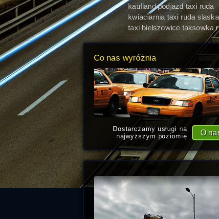
kaufland podjazd taxi ruda
slaska
kwiaciarnia taxi ruda slaska
taxi bielszowice taksowka 
slaska
Co nas wyróżnia
Dostarczamy usługi na
O na
najwyższym poziomie