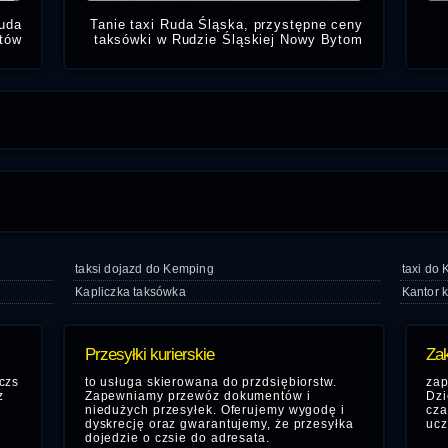
uda
Tanie taxi Ruda Śląska, przystępne ceny
ntów
taksówki w Rudzie Śląskiej Nowy Bytom
trum
świadczymy usługi Taksówkarskie w
iej.
pobliżu:
Mid Ocean Logistics
taksi dojazd do Kemping
taxi do
Kapliczka taksówka
Kantor k
Przesyłki kurierskie
Zak
czs
to usługa skierowana do przdsiębiorstw.
zap
z
Zapewniamy przewóz dokumentów i
Dzi
niedużych przesyłek. Oferujemy wygodę i
cza
dyskrecję oraz gwarantujemy, że przesyłka
ucz
dojedzie o czsie do adresata.