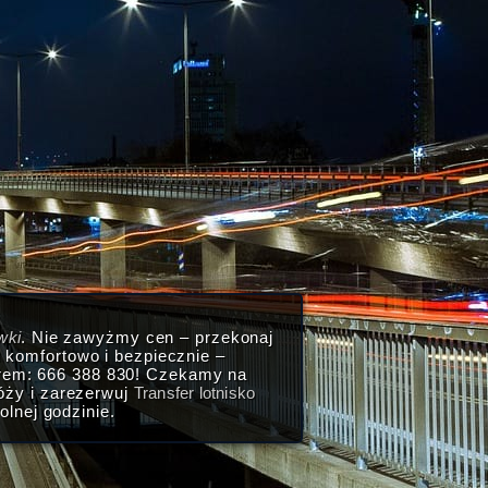
wki
. Nie zawyżmy cen – przekonaj
u
komfortowo i bezpiecznie –
rem: 666 388 830! Czekamy na
óży i zarezerwuj
Transfer lotnisko
lnej godzinie.