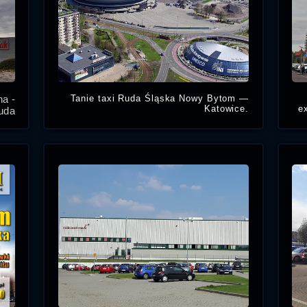
a -
Tanie taxi Ruda Śląska Nowy Bytom —
Katowice.
e
Ruda
Usługi taksówkarskie w pobliżu: Nowy
Z
e za
Bytom, Ruda Śląska do Katowic jesteś
oraz
zainteresowany tanimi usługami
KS.