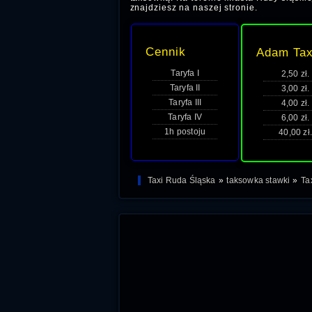
znajdziesz na naszej stronie.
Cennik
Adam Tax
Taryfa I
2,50 zł.
Taryfa II
3,00 zł.
Taryfa III
4,00 zł.
Taryfa IV
6,00 zł.
1h postoju
40,00 zł.
Taxi Ruda Śląska
»
taksowka stawki
»
Ta