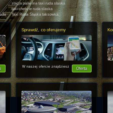
stacja paliw ina taxi ruda slaska
taxi chebzie ruda slaska
ruda
Taxi Ruda Śląska taksowka
stawki
Sprawdź, co oferujemy
Ko
W naszej ofercie znajdziesz
s
Oferta