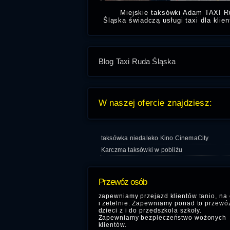
Miejskie taksówki Adam TAXI R
Śląska świadczą usługi taxi dla klie
oraz osób znajdujących się w cen
dzielnicy Nowy Bytom w Rudzie Śląsk
Blog Taxi Ruda Śląska
W naszej ofercie znajdziesz:
taksówka niedaleko Kino CinemaCity
Karczma taksówki w pobliżu
Przewóz osób
zapewniamy przejazd klientów tanio, na 
i żetelnie. Zapewniamy ponad to przewó
dzieci z i do przedszkola szkoły.
Zapewniamy bezpieczeństwo wożonych
klientów.