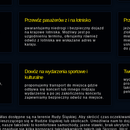
Przewóz pasażerów z i na lotnisko
Prz
gwarantujemy niedrogi i bezpieczny dojazd
jeż
i
na krajowe lotniska. Możliwy jest po
zlo
uzgodnieniu terminu, oferujemy również
mie
odwóz z lotniska we wskazane adres w
mie
karaju.
usł
do 
Dowóz na wydarzenia sportowe i
Two
kulturalne
wyc
m,
pro
proponujemy transport do miejsca gdzie
tak
odbywa się koncert lub innego rodzaju
peł
wydarzenie a po jej zakończeniu koncertu
zapewniamy bezpieczny odwóz na miejsce.
Was dostępne są na terenie Rudy Śląskiej. Aby skrócić czas oczekiwan
eszczącego się w Rudzie śląskiej lub okolicach. Umożliwia nam to doja
, nasze taksówki to komfortowe samochody, jasne stawki, brak ukrytych 
 znajduje się kilka korporacji taksówkarskich takich jak
Skorpion
,
West
,