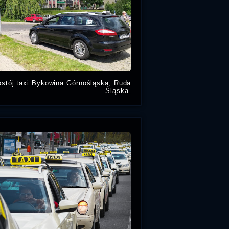
stój taxi Bykowina Górnośląska, Ruda
Śląska.
Taksówka na postój taxi Górnośląska,
Ruda Śląska. Zamów taxi Ruda Śląska
Bykowina. Radio taxi to