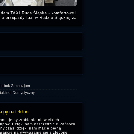
Adam TAXI Ruda Śląska - komfortowe i
nie przejazdy taxi w Rudzie Śląskiej za
iasto na lotnisko i dworce PKP i PKS.
Nasze taxi Ruda Śląska
i obok Gimnazjum
Gabinet Dentystyczny
upy na telefon
ponujemy zrobienie niewielkich
upów. Dzięki nam oszczędzicie Państwo
ny czas, dzięki nam macie pełną
rancję na wywiązanie się z zleconej