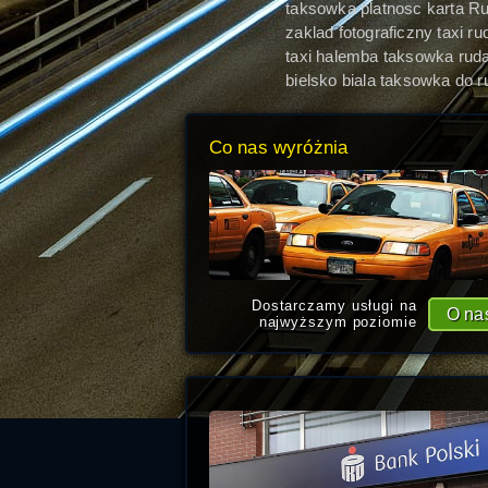
taksowka platnosc karta R
Śląska
zaklad fotograficzny taxi ru
slaska
taxi halemba taksowka rud
slaska
bielsko biala taksowka do r
slaskiej taxi ruda slaska
Co nas wyróżnia
Dostarczamy usługi na
O na
najwyższym poziomie