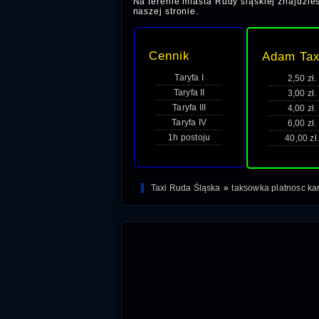
Na terenie miasta Rudy śląskiej znajdzies
naszej stronie.
Cennik
Adam Tax
Taryfa I
2,50 zł.
Taryfa II
3,00 zł.
Taryfa III
4,00 zł.
Taryfa IV
6,00 zł.
1h postoju
40,00 zł.
Taxi Ruda Śląska
»
taksowka platnosc ka