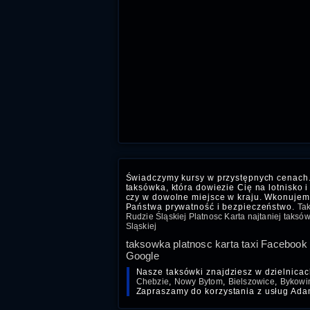
Świadczymy kursy w przystępnych cenach.
taksówka, która dowiezie Cię na lotnisko i
czy w dowolne miejsce w kraju. Wkonuje
Państwa prywatność i bezpieczeństwo.
Tak
Rudzie Śląskiej Platnosc Karta najtaniej taksówk
Sląskiej
taksowka platnosc karta taxi Facebook
Google
Nasze taksówki znajdziesz w dzielnica
Chebzie
,
Nowy Bytom
,
Bielszowice
,
Bykowi
Zapraszamy do korzystania z usług Adam