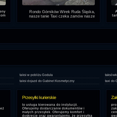
ceny
Rondo Górników Wirek Ruda Śląska,
tom
ta
nasze tanie Taxi czeka zamów nasze
e w
m
taksówki w Rudzie Śląskiej
iżu:
Ruda Slaska
tics
taksi w pobliżu Godula
taksówk
taksi dojazd do Gabinet Kosmetyczny
taxi do 
Przesyłki kurierskie
Zak
to usługa kierowana do instytucjii.
pro
ież
Oferujemy dostarczanie dokumentów i
zak
małych przesyłek. Oferujemy komfort i
cen
dyskrecję oraz gwarantujemy, że przesyłka
gwa