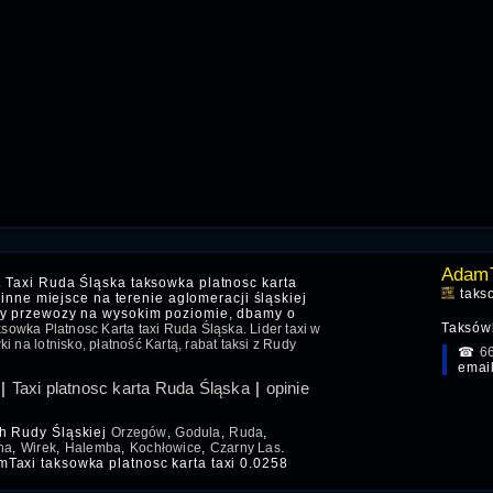
AdamT
 Taxi Ruda Śląska taksowka platnosc karta
taks
 inne miejsce na terenie aglomeracji śląskiej
my przewozy na wysokim poziomie, dbamy o
Taksówk
sowka Platnosc Karta taxi Ruda Śląska. Lider taxi w
i na lotnisko, płatność Kartą, rabat taksi z Rudy
☎
6
emai
|
Taxi platnosc karta Ruda Śląska
|
opinie
ch Rudy Śląskiej
Orzegów
,
Godula
,
Ruda
,
na
,
Wirek
,
Halemba
,
Kochłowice
,
Czarny Las
.
Taxi taksowka platnosc karta taxi 0.0258