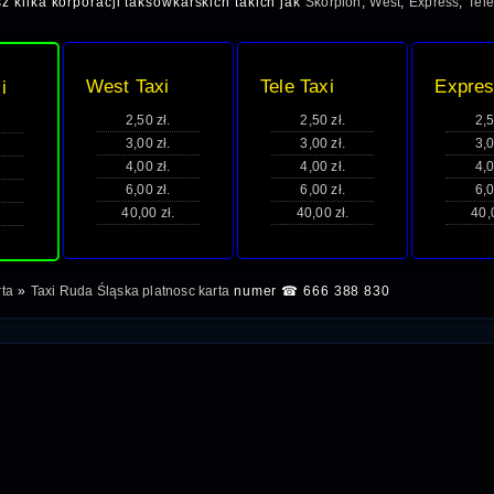
z kilka korporacji taksówkarskich takich jak
Skorpion
,
West
,
Express
,
Tele
West Taxi
Tele Taxi
Expres
i
2,50 zł.
2,50 zł.
2,5
3,00 zł.
3,00 zł.
3,0
4,00 zł.
4,00 zł.
4,0
6,00 zł.
6,00 zł.
6,0
40,00 zł.
40,00 zł.
40,
rta
»
Taxi Ruda Śląska platnosc karta
numer ☎ 666 388 830