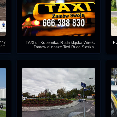
ceny
TAXI ul. Kopernika, Ruda śląska Wirek.
Po
tom
Zamawiaj nasze Taxi Ruda Śląska,
e w
najtańsze taksówki w Rudzie Śląskiej.
iżu:
ski