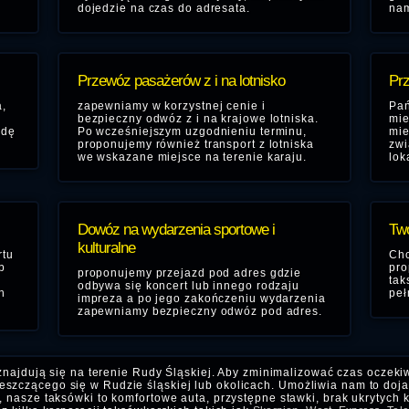
dojedzie na czas do adresata.
nam
Przewóz pasażerów z i na lotnisko
Prz
,
zapewniamy w korzystnej cenie i
Pań
bezpieczny odwóz z i na krajowe lotniska.
mie
zdę
Po wcześniejszym uzgodnieniu terminu,
mie
proponujemy również transport z lotniska
zwi
we wskazane miejsce na terenie karaju.
lok
Dowóz na wydarzenia sportowe i
Two
kulturalne
rtu
Chc
b
pro
proponujemy przejazd pod adres gdzie
tak
odbywa się koncert lub innego rodzaju
h
peł
impreza a po jego zakończeniu wydarzenia
zapewniamy bezpieczny odwóz pod adres.
znajdują się na terenie Rudy Śląskiej. Aby zminimalizować czas oczeki
szczącego się w Rudzie śląskiej lub okolicach. Umożliwia nam to dojaz
, nasze taksówki to komfortowe auta, przystępne stawki, brak ukrytych 