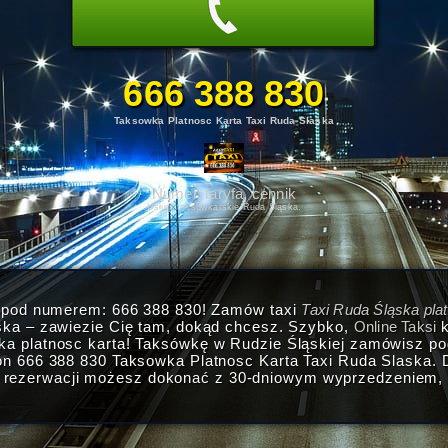
666 388 830
Taksowka Platnosc Karta Taxi Ruda Slaska
Numer, taryfa, cennik
Usługi taksówkarskie Ruda Śląska.
i pod numerem: 666 388 830! Zamów taxi
Taxi Ruda Śląska pla
ska – zawiezie Cię tam, dokąd chcesz. Szybko,
Online Taksi
k
ka platnosc karta! Taksówkę w Rudzie Śląskiej zamówisz p
n 666 388 830 Taksowka Platnosc Karta Taxi Ruda Slaska. D
 rezerwacji możesz dokonać z 30-dniowym wyprzedzeniem, 