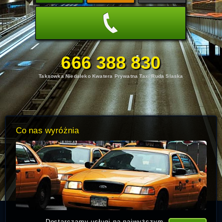
666 388 830
Taksowka Niedaleko Kwatera Prywatna Taxi Ruda Slaska
Co nas wyróżnia
Dostarczamy usługi na najwyższym