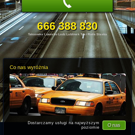
666 388 830
Taksowka Lotnisko Lodz Lublinek Taxi Ruda Slaska
Co nas wyróżnia
Dostarczamy usługi na najwyższym
O nas
poziomie