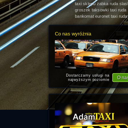
taxi sklepu zabka ruda sla
groszek taksowki taxi ruda
slaska
bankomat euronet taxi ruda
slaska
Co nas wyróżnia
Dostarczamy usługi na
O na
najwyższym poziomie