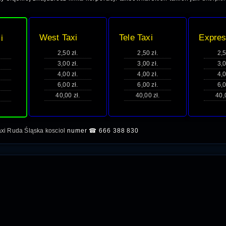
West Taxi
Tele Taxi
Expres
i
2,50 zł.
2,50 zł.
2,5
3,00 zł.
3,00 zł.
3,0
4,00 zł.
4,00 zł.
4,0
6,00 zł.
6,00 zł.
6,0
40,00 zł.
40,00 zł.
40,
axi Ruda Śląska kosciol
numer ☎ 666 388 830