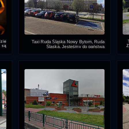
dzie
Taxi Ruda Śląska Nowy Bytom, Ruda
a są
Z
Śląska. Jesteśmy do państwa
gów,
dyspozycji
na,
ice,
Ruda Slaska