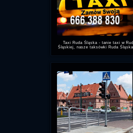
Taxi Ruda Śląska - tanie taxi w Ru
Śląskiej, nasze taksówki Ruda Śląsk
w dzielnicach Godula, Wirek, Orze
Nowy Bytom, Chebzie, Bykowi
Kochłow