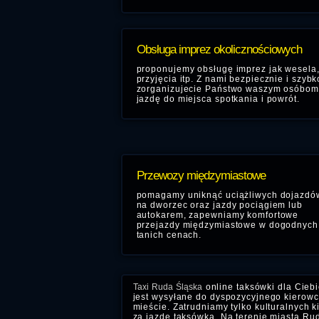
Obsługa imprez okolicznościowych
proponujemy obsługę imprez jak wesela
przyjęcia itp. Z nami bezpiecznie i szybk
zorganizujecie Państwo waszym osóbom
jazdę do miejsca spotkania i powrót.
Przewozy międzymiastowe
pomagamy uniknąć uciążliwych dojazdó
na dworzec oraz jazdy pociągiem lub
autokarem, zapewniamy komfortowe
przejazdy międzymiastowe w dogodnych 
tanich cenach.
Taxi Ruda Śląska
online taksówki dla Cieb
jest wysyłane do dyspozycyjnego kierowcy
mieście. Zatrudniamy tylko kulturalnych 
za jazdę taksówką. Na terenie miasta Rudy