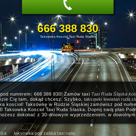
666 388 830
Taksowka Kosciol Taxi Ruda Slaska
Numer, taryfa, cennik
Usługi taksówkarskie Ruda Śląska.
i pod numerem: 666 388 830! Zamów taxi
Taxi Ruda Śląska kos
ezie Cię tam, dokąd chcesz. Szybko,
taksowki lewiatan ruda s
ka kosciol! Taksówkę w Rudzie Śląskiej zamówisz pod num
30 Taksowka Kosciol Taxi Ruda Slaska. Dopnij swój plan Pod
możesz dokonać z 30-dniowym wyprzedzeniem, w dowolnym dn
ska
taksowka pod zabka taxi ruda