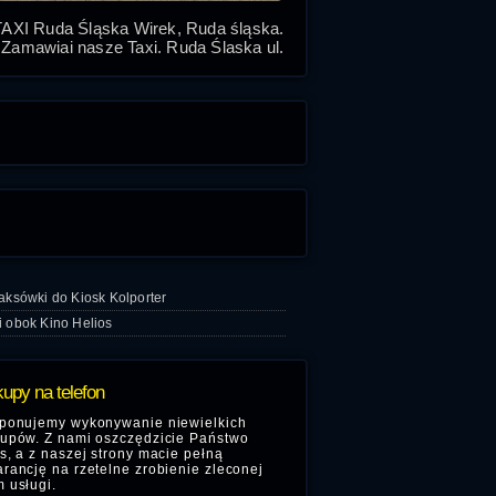
TAXI Ruda Śląska Wirek, Ruda śląska.
Zamawiaj nasze Taxi, Ruda Śląska ul.
Fitelberga, tanie taksówki w Rudzie
Śląskiej Wirek.
aksówki do Kiosk Kolporter
i obok Kino Helios
upy na telefon
ponujemy wykonywanie niewielkich
upów. Z nami oszczędzicie Państwo
s, a z naszej strony macie pełną
rancję na rzetelne zrobienie zleconej
 usługi.