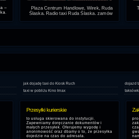
Plaza Centrum Handlowe, Wirek, Ruda
wa –
ska.
Śląska. Radio taxi Ruda Śląska, zamów
dzie
nasze tanie stawki taksówki w Rudzie
anie
Śląskiej
uda
jak dojadę taxi do Kiosk Ruch
dojazd t
taxi w pobliżu Kino Imax
taksówk
Przesyłki kurierskie
Zak
to usługa skierowana do instytucjii.
pro
Zapewniamy doręczanie dokumentów i
zak
małych przesyłek. Oferujemy wygodę i
cza
anonimowość oraz dbamy o to, że przesyłka
gwa
dojedzie na czas do adresata.
nam