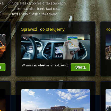
slaska
ska
ruda slaska opinie o taksowkach
taxi
bankomat alior bank taxi ruda
slaska
Taxi Ruda Śląska taksowka
kosciol
Sprawdź, co oferujemy
Ko
W naszej ofercie znajdziesz
s
Oferta