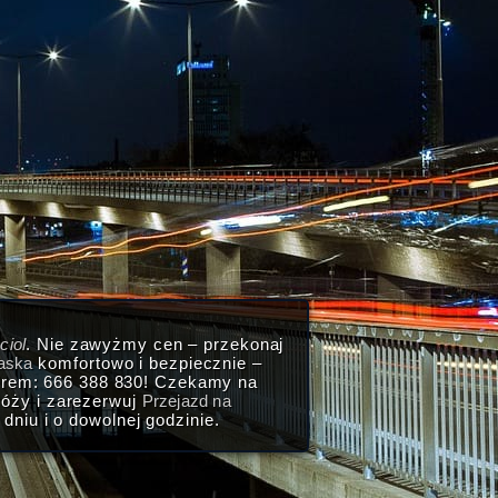
ciol
. Nie zawyżmy cen – przekonaj
laska
komfortowo i bezpiecznie –
erem: 666 388 830! Czekamy na
róży i zarezerwuj
Przejazd na
iu i o dowolnej godzinie.