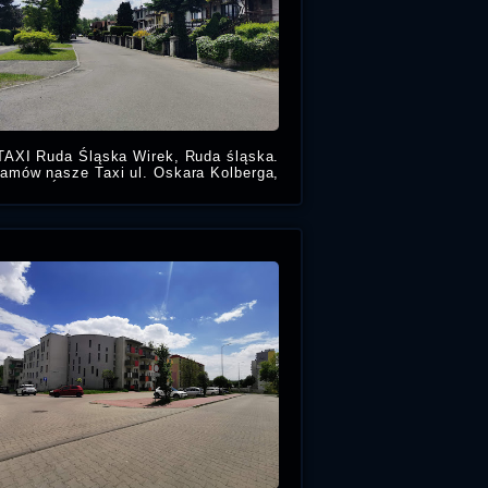
TAXI Ruda Śląska Wirek, Ruda śląska.
amów nasze Taxi ul. Oskara Kolberga,
Ruda Śląska tanie taksówki w Rudzie
Śląskiej Wirek ul. Oskara Kolberga.