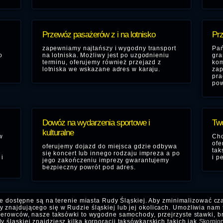
Przewóz pasażerów z i na lotnisko
Prz
,
zapewniamy najtańszy i wygodny transport
Pań
o
na lotniska. Możliwy jest po uzgodnieniu
gra
terminu, oferujemy również przejazd z
kom
lotniska we wskazane adres w karaju.
zap
pra
pow
Dowóz na wydarzenia sportowe i
Two
kulturalne
w
Chc
ofe
oferujemy dojazd do miejsca gdzie odbywa
tak
się koncert lub innego rodzaju impreza a po
i
i p
jego zakończeniu imprezy gwarantujemy
bezpieczny powrót pod adres.
ie dostępne są na terenie miasta Rudy Śląskiej. Aby zminimalizować c
 znajdującego się w Rudzie śląskiej lub jej okolicach. Umożliwia nam t
kierowców, nasze taksówki to wygodne samochody, przejrzyste stawki, b
 śląskiej znajdziesz kilka korporacji taksówkarskich takich jak
Skorpio