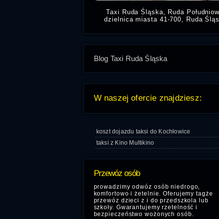
Taxi Ruda Śląska, Ruda Południo
dzielnica miasta 41-700, Ruda Ślą
Potrzebujesz taniej taksówki w Ru
Południowej, zadzwoń numer na t
Taxi R
Blog Taxi Ruda Śląska
W naszej ofercie znajdziesz:
koszt dojazdu taksi do Kochłowice
taksi z Kino Multikino
Przewóz osób
prowadzimy odwóz osób niedrogo,
komfortowo i żetelnie. Oferujemy tagże
przewóz dzieci z i do przedszkola lub
szkoły. Gwarantujemy rzetelność i
bezpieczeństwo wożonych osób.