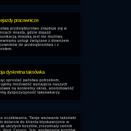
ejazdy pracownicze
stwa przdsiębiorstwo znajduje się w
nicach miasta, gdzie dojazd
unikacją miejską jest nie możliwy,
ewniamy usługi związane z dowozem
cowników do przdsiębiorstwa i z
rotem.
ja dyskretna taksówka
ąc sprostać państwa potrzebom,
rujemy możliwość wynajęcia naszych
sówek na konkretny okres, anonimowość
ełną dyspozycyjność taksówkarzy.
zas oczekiwania, Twoje wezwanie taksówki
o dotarcie do klienta błyskawicznie w
rak ukrytych kosztów, zrozumiały cennik
n
,
West
,
Express
,
Tele
, porównanie kosztów