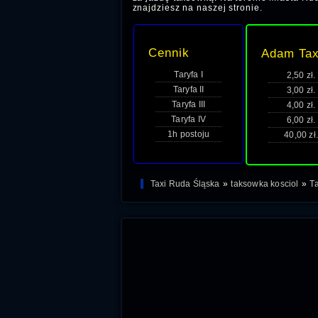
znajdziesz na naszej stronie.
Cennik
Adam Tax
Taryfa I
2,50 zł.
Taryfa II
3,00 zł.
Taryfa III
4,00 zł.
Taryfa IV
6,00 zł.
1h postoju
40,00 zł.
Taxi Ruda Śląska
»
taksowka kosciol
»
T