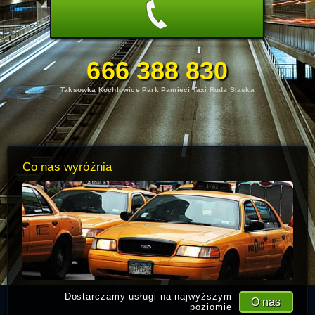
666 388 830
Taksowka Kochlowice Park Pamieci Taxi Ruda Slaska
Co nas wyróżnia
Dostarczamy usługi na najwyższym
O nas
poziomie