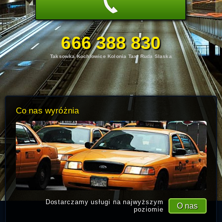
666 388 830
Taksowka Kochlowice Kolonia Taxi Ruda Slaska
Co nas wyróżnia
Dostarczamy usługi na najwyższym
O nas
poziomie