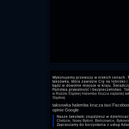
Wykonujemy przewozy w niskich cenach. 
taksówka, która zawiezie Cię na lotnisko i
bądz w dowolne miejsce w kraju. Świadc
Państwa prywatność i bezpieczeństwo.
Tak
w Rudzie Śląskiej Halemba Krucza najtaniej taks
Sląskiej
taksowka halemba krucza taxi Facebo
opinie Google
Nasze taksówki znajdziesz w dzielnica
Chebzie
,
Nowy Bytom
,
Bielszowice
,
Bykowi
Zapraszamy do korzystania z usług Ada