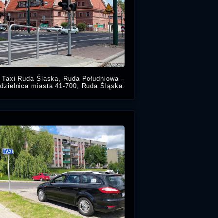
Taxi Ruda Śląska, Ruda Południowa –
dzielnica miasta 41-700, Ruda Śląska.
Potrzebujesz taniej taksówki w Rudzie
Południowej, zadzwoń numer na tanie
Taxi Ruda