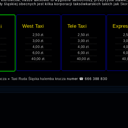
h kierowców, nasze taksówki to wygodne samochody, przejrzyste stawki, 
 śląskiej obecnych jest kilka korporacji taksówkarskich takich jak
Skor
West Taxi
Tele Taxi
Expres
i
2,50 zł.
2,50 zł.
2,5
3,00 zł.
3,00 zł.
3,0
4,00 zł.
4,00 zł.
4,0
6,00 zł.
6,00 zł.
6,0
40,00 zł.
40,00 zł.
40,
ucza
»
Taxi Ruda Śląska halemba krucza
numer ☎ 666 388 830