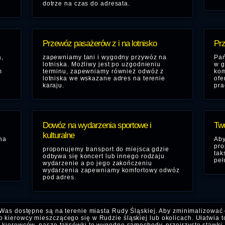
dotrze na czas do adresata.
Przewóz pasażerów z i na lotnisko
Prz
,
zapewniamy tani i wygodny przywóz na
Pań
lotniska. Możliwy jest po uzgodnieniu
w g
m
terminu, zapewniamy również odwóz z
kom
lotniska we wskazane adres na terenie
ofe
karaju.
pra
Dowóz na wydarzenia sportowe i
Two
kulturalne
na
Aby
pro
proponujemy transport do miejsca gdzie
tak
odbywa się koncert lub innego rodzaju
peł
wydarzenie a po jego zakończeniu
wydarzenia zapewniamy komfortowy odwóz
pod adres.
Was dostępne są na terenie miasta Rudy Śląskiej. Aby zminimalizować
 kierowcy mieszczącego się w Rudzie śląskiej lub okolicach. Ułatwia t