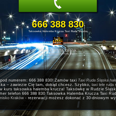
666 388 830
Taksowka Halemba Krucza Taxi Ruda Slaska
Numer, taryfa, cennik
Usługi taksówkarskie Ruda Śląska.
i pod numerem: 666 388 830! Zamów taxi
Taxi Ruda Śląska ha
ska – zawiezie Cię tam, dokąd chcesz. Szybko,
taxi tele ruda
ów kurs taksowka halemba krucza! Taksówkę w Rudzie Śląs
mer telefon 666 388 830 Taksowka Halemba Krucza Taxi Ruda
otnisko Kraków
- rezerwacji możesz dokonać z 30-dniowym wy