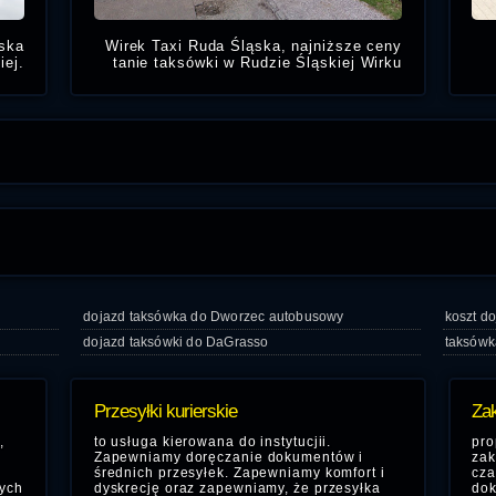
ska
Wirek Taxi Ruda Śląska, najniższe ceny
iej.
tanie taksówki w Rudzie Śląskiej Wirku
świadczymy usługi Taksówkarskie w
kiej
pobliżu:
asze
adio
Pulsar. Osiedlowy Dom
dojazd taksówka do Dworzec autobusowy
koszt do
dojazd taksówki do DaGrasso
taksówk
Przesyłki kurierskie
Zak
,
to usługa kierowana do instytucjii.
pro
Zapewniamy doręczanie dokumentów i
zak
średnich przesyłek. Zapewniamy komfort i
cza
ych
dyskrecję oraz zapewniamy, że przesyłka
dok