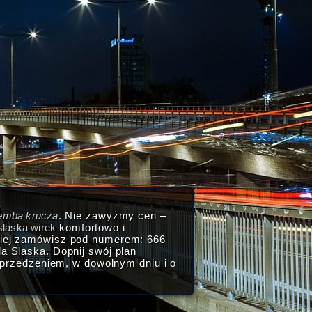
lemba krucza
. Nie zawyżmy cen –
 slaska wirek
komfortowo i
kiej zamówisz pod numerem: 666
 Slaska. Dopnij swój plan
przedzeniem, w dowolnym dniu i o