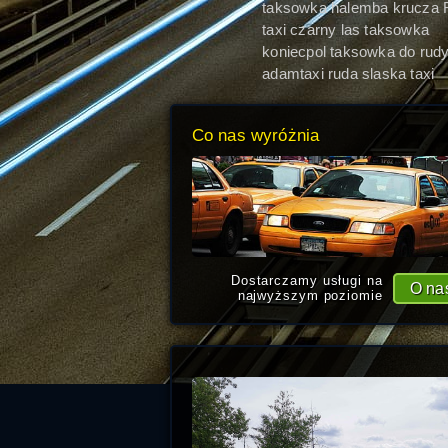
taksowka halemba krucza 
Śląska
taxi czarny las taksowka
lotnisko ruda slaska
koniecpol taksowka do rud
slaskiej taxi ruda slaska
adamtaxi ruda slaska taxi
Co nas wyróżnia
Dostarczamy usługi na
O na
najwyższym poziomie