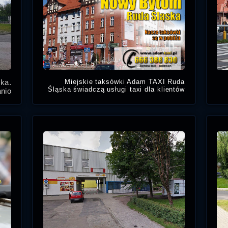
ka.
Miejskie taksówki Adam TAXI Ruda
Śląska świadczą usługi taxi dla klientów
anio
oraz osób znajdujących się w centrum
 ul.
dzielnicy Nowy Bytom w Rudzie Śląskiej.
ara.