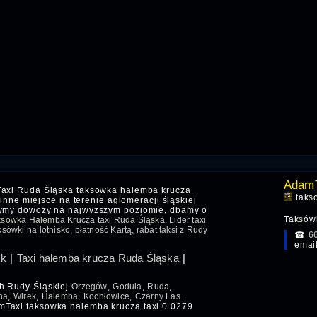
AdamT
Taxi Ruda Śląska taksowka halemba krucza
taks
 inne miejsce na terenie aglomeracji śląskiej
zymy dowozy na najwyższym poziomie, dbamy o
Taksówk
sowka Halemba Krucza taxi Ruda Śląska. Lider taxi
ówki na lotnisko, płatność Kartą, rabat taksi z Rudy
☎
6
emai
ok
|
Taxi halemba krucza Ruda Śląska
|
ch Rudy Śląskiej
Orzegów
,
Godula
,
Ruda
,
na
,
Wirek
,
Halemba
,
Kochłowice
,
Czarny Las
.
mTaxi taksowka halemba krucza taxi 0.0279