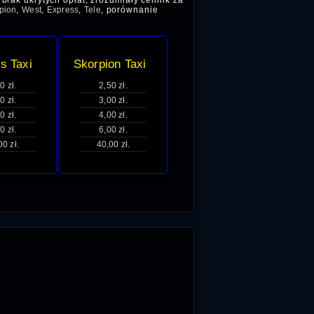
brak ukrytych opłat, zrozumiały cennik za
pion
,
West
,
Express
,
Tele
, porównanie
s Taxi
Skorpion Taxi
0 zł.
2,50 zł.
0 zł.
3,00 zł.
0 zł.
4,00 zł.
0 zł.
6,00 zł.
00 zł.
40,00 zł.