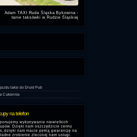
Adam TAXI Ruda Śląska Bykowina -
tanie taksówki w Rudzie Śląskiej
Bykowina. Taxi Ruda Śląska świadczy
przejazdy w mieście za miasto na
lotnisko i dworce PKP
jazdu taksi do Druid Pub
a Cukiernia
upy na telefon
ponujemy wykonywanie niewielkich
upów. Dzięki nam oszczędzicie cenny
s, dzięki nam macie pełną gwarancję na
ładne zrobienie zleconej nam usługi.