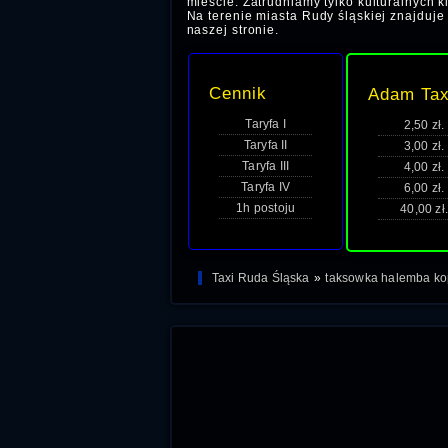
mieście. Zatrudniamy tylko kulturalnych k
Na terenie miasta Rudy śląskiej znajduje 
naszej stronie.
Cennik
Adam Tax
Taryfa I
2,50 zł.
Taryfa II
3,00 zł.
Taryfa III
4,00 zł.
Taryfa IV
6,00 zł.
1h postoju
40,00 zł.
Taxi Ruda Śląska
»
taksowka halemba ko