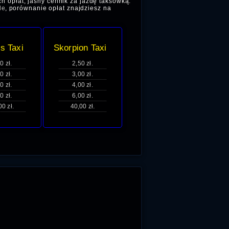
ch opłat, jasny cennik za jazdę taksówką.
le
, porównanie opłat znajdziesz na
s Taxi
Skorpion Taxi
0 zł.
2,50 zł.
0 zł.
3,00 zł.
0 zł.
4,00 zł.
0 zł.
6,00 zł.
00 zł.
40,00 zł.