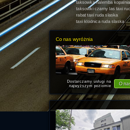
taksowka halemba kopalni
Ruda Śląska
taksowki czarny las taxi ru
slaska
rabat taxi ruda slaska
taxi klodnica ruda slaska
Co nas wyróżnia
Dostarczamy usługi na
O na
najwyższym poziomie