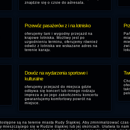
znajdzie się o czsie do adresata.
Przewóz pasażerów z i na lotnisko
Prz
oferujemy tani i wygodny przejazd na
Pań
i
krajowe lotniska. Możliwy jest po
mia
uzgodnieniu terminu, oferujemy również
mie
odwóz z lotniska we wskazane adres na
zwi
terenie karaju.
lok
Dowóz na wydarzenia sportowe i
Two
kulturalne
Chc
ofe
oferujemy przejazd do miejsca gdzie
tak
odbywa się koncert lub innego rodzaju
peł
impreza a po jego zakończeniu koncertu
gwarantujemy komfortowy powrót na
miejsce.
dostępne są na terenie miasta Rudy Śląskiej. Aby zminimalizować czas
 mieszczącego się w Rudzie śląskiej lub jej okolicach. Ułatwia to nam 