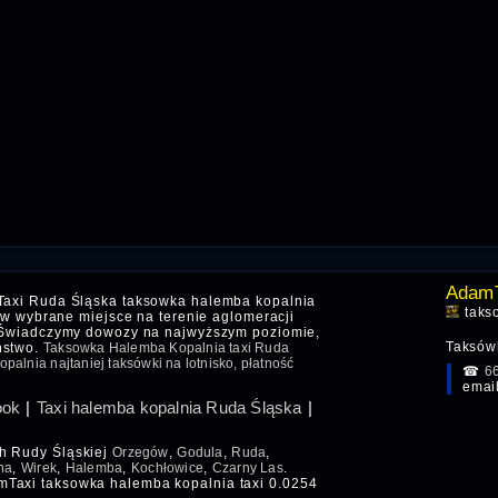
AdamT
Taxi Ruda Śląska taksowka halemba kopalnia
taks
i w wybrane miejsce na terenie aglomeracji
. Świadczymy dowozy na najwyższym poziomie,
Taksówk
ństwo.
Taksowka Halemba Kopalnia taxi Ruda
palnia najtaniej taksówki na lotnisko, płatność
☎
6
emai
ook
|
Taxi halemba kopalnia Ruda Śląska
|
ch Rudy Śląskiej
Orzegów
,
Godula
,
Ruda
,
na
,
Wirek
,
Halemba
,
Kochłowice
,
Czarny Las
.
mTaxi taksowka halemba kopalnia taxi 0.0254