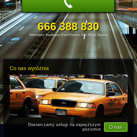
666 388 830
Taksowka Gasthaus Pod Filarem Taxi Ruda Slaska
Co nas wyróżnia
Dostarczamy usługi na najwyższym
O nas
poziomie