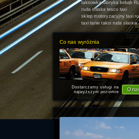
taksowka fabryka kebab R
Śląska
ruda slaska tesco taxi
sklep motoryzacyjny taxi r
slaska
taxi tanie taksi ruda slaska
Co nas wyróżnia
Dostarczamy usługi na
O na
najwyższym poziomie