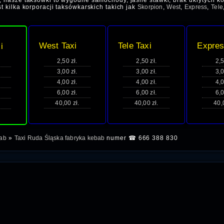
, nasze taksówki to wygodne samochody, jasne stawki, brak ukrytych ko
t kilka korporacji taksówkarskich takich jak
Skorpion
,
West
,
Express
,
Tele
West Taxi
Tele Taxi
Expres
i
2,50 zł.
2,50 zł.
2,5
3,00 zł.
3,00 zł.
3,0
4,00 zł.
4,00 zł.
4,0
6,00 zł.
6,00 zł.
6,0
40,00 zł.
40,00 zł.
40,
bab
»
Taxi Ruda Śląska fabryka kebab
numer ☎ 666 388 830