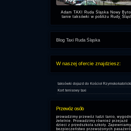
Adam TAXI Ruda Śląska Nowy Byto
tanie taksówki w pobliżu Rudy Śląs
Nowy Bytom. Taxi Ruda Śląska
przejazdy w mieście za miast
lotnisko i dworce
Blog Taxi Ruda Śląska
W naszej ofercie znajdziesz:
taksówki dojazd do Kościoł Rzymskokatolick
Kort tenisowy taxi
Przewóz osób
prowadzimy przewóz ludzi tanio, wygodn
żetelnie. Prowadzimy również przejazd
dzieci z przedszkola szkoły. Zapewniam
bezpieczeństwo przewożonych pasażeró