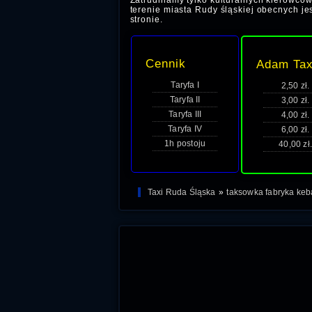
Zatrudniamy tylko kulturalnych kierowców
terenie miasta Rudy śląskiej obecnych jes
stronie.
Cennik
Adam Tax
Taryfa I
2,50 zł.
Taryfa II
3,00 zł.
Taryfa III
4,00 zł.
Taryfa IV
6,00 zł.
1h postoju
40,00 zł.
Taxi Ruda Śląska
»
taksowka fabryka ke