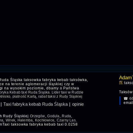
AdamT
 Ruda Śląska taksowka fabryka kebab taksówka,
taks
sce na terenie aglomeracji śląskiej czy w
ugi na wysokim poziomie, dbamy o Państwa
Taksówk
ryka Kebab taxi Ruda Śląska. Lider taxi w Rudzie
nisko, płatność Kartą, rabat taksi z Rudy Sląskiej
☎
6
emai
|
Taxi fabryka kebab Ruda Śląska
|
opinie
ch Rudy Śląskiej
Orzegów
,
Godula
,
Ruda
,
na
,
Wirek
,
Halemba
,
Kochłowice
,
Czarny Las
.
mTaxi taksowka fabryka kebab taxi 0.0258