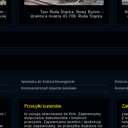
m -
Taxi Ruda Śląska, Nowy Bytom –
N
kiej
dzielnica miasta 41-709, Ruda Śląska.
 to
Potrzebujesz taniej taksówki w Nowym
By
o na
Bytomiu, zadzwoń numer na tanie Taxi
 PKP
Ruda Śląska
i
taksówka do Kościoł Ewangelicki
Kościoł
Komisariat koszt dojazdu taksówki
Komenda
Przesyłki kurierskie
Zak
ie i
to usługa skierowana do firm. Zapewniamy
zap
doręczanie dokumentów i średnich
Z n
y
przesyłek. Zapewniamy komfort i dyskrecję
nas
w.
oraz zapewniamy, że przesyłka dojedzie na
ucz