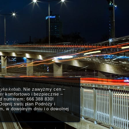
ryka kebab
. Nie zawyżmy cen –
er
komfortowo i bezpiecznie –
od numerem: 666 388 830!
opnij swój plan Podróży i
, w dowolnym dniu i o dowolnej