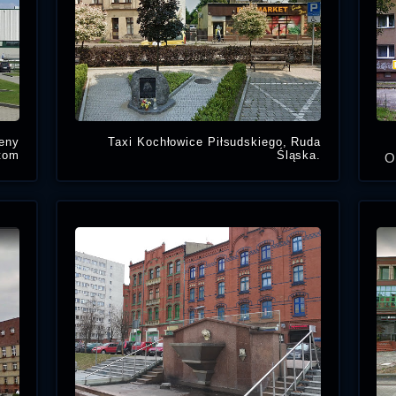
ceny
Taxi Kochłowice Piłsudskiego, Ruda
tom
Śląska.
O
e w
Taksówka na ul Piłsudskiego, Ruda
Ś
iżu:
Śląska. Zamów taxi Ruda Śląska
Kochłowice. Tanie radio taxi Kochłowice
tics
to