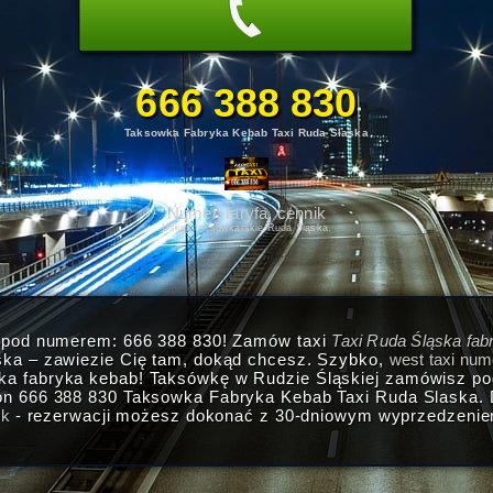
666 388 830
Taksowka Fabryka Kebab Taxi Ruda Slaska
Numer, taryfa, cennik
Usługi taksówkarskie Ruda Śląska.
i pod numerem: 666 388 830! Zamów taxi
Taxi Ruda Śląska fab
ska – zawiezie Cię tam, dokąd chcesz. Szybko,
west taxi num
ka fabryka kebab! Taksówkę w Rudzie Śląskiej zamówisz p
on 666 388 830 Taksowka Fabryka Kebab Taxi Ruda Slaska. D
ek
- rezerwacji możesz dokonać z 30-dniowym wyprzedzeniem