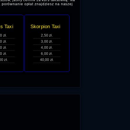
sztów, jasny cennik za kurs taksówką. Na
, porównanie opłat znajdziesz na naszej
s Taxi
Skorpion Taxi
0 zł.
2,50 zł.
0 zł.
3,00 zł.
0 zł.
4,00 zł.
0 zł.
6,00 zł.
00 zł.
40,00 zł.