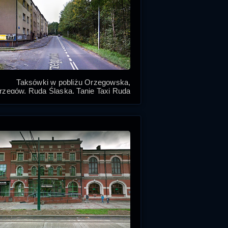
Taksówki w pobliżu Orzegowska,
rzegów, Ruda Śląska. Tanie Taxi Ruda
ląska czeka zamów nasze taksówki w
Rudzie Śląskiej