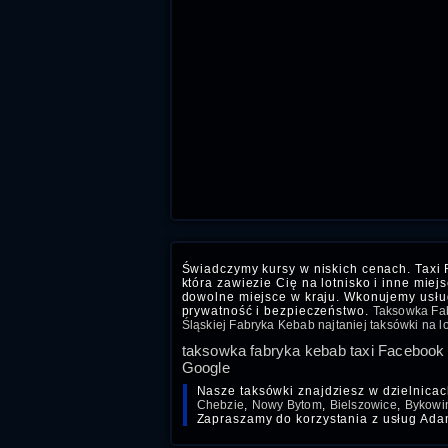
Świadczymy kursy w niskich cenach. Taxi
która zawiezie Cię na lotnisko i inne miej
dowolne miejsce w kraju. Wkonujemy usł
prywatność i bezpieczeństwo.
Taksowka Fab
Śląskiej Fabryka Kebab najtaniej taksówki na lot
taksowka fabryka kebab taxi Facebook
Google
Nasze taksówki znajdziesz w dzielnica
Chebzie
,
Nowy Bytom
,
Bielszowice
,
Bykowi
Zapraszamy do korzystania z usług Ada