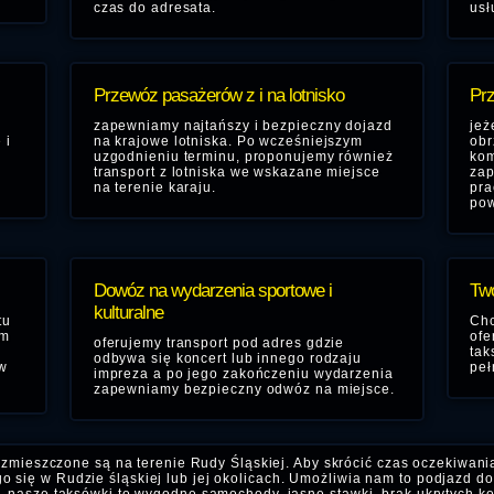
czas do adresata.
usł
Przewóz pasażerów z i na lotnisko
Prz
zapewniamy najtańszy i bezpieczny dojazd
jeż
 i
na krajowe lotniska. Po wcześniejszym
obr
uzgodnieniu terminu, proponujemy również
kom
transport z lotniska we wskazane miejsce
zap
na terenie karaju.
pra
pow
Dowóz na wydarzenia sportowe i
Two
kulturalne
tu
Chc
em
ofe
oferujemy transport pod adres gdzie
tak
odbywa się koncert lub innego rodzaju
w
peł
impreza a po jego zakończeniu wydarzenia
zapewniamy bezpieczny odwóz na miejsce.
ozmieszczone są na terenie Rudy Śląskiej. Aby skrócić czas oczekiwani
się w Rudzie śląskiej lub jej okolicach. Umożliwia nam to podjazd do 