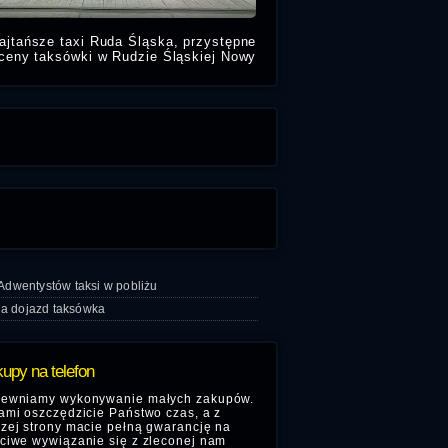
ajtańsze taxi Ruda Śląska, przystępne
ceny taksówki w Rudzie Śląskiej Nowy
tom świadczymy usługi Taksówkarskie
w pobliżu:
Urząd Stanu
 Adwentystów taksi w pobliżu
 dojazd taksówka
upy na telefon
ewniamy wykonywanie małych zakupów.
ami oszczędzicie Państwo czas, a z
zej strony macie pełną gwarancję na
ciwe wywiązanie się z zleconej nam