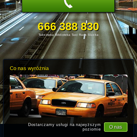
666 388 830
Taksowka Biblioteka Taxi Ruda Slaska
Co nas wyróżnia
Dostarczamy usługi na najwyższym
O nas
poziomie