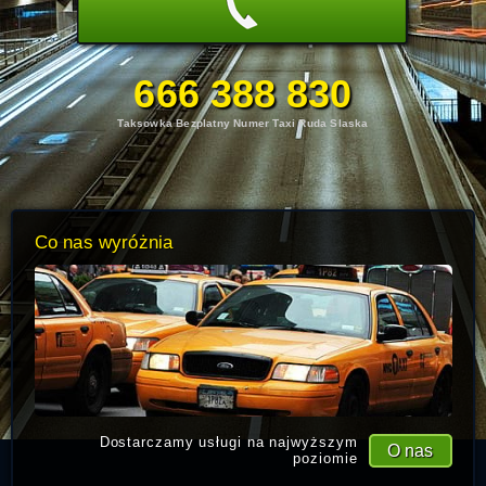
666 388 830
Taksowka Bezplatny Numer Taxi Ruda Slaska
Co nas wyróżnia
Dostarczamy usługi na najwyższym
O nas
poziomie