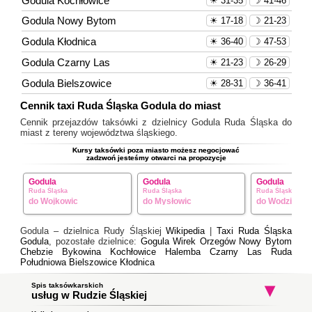
Godula Kochłowice
☀ 31-35
☽ 41-46
Godula Nowy Bytom
☀ 17-18
☽ 21-23
Godula Kłodnica
☀ 36-40
☽ 47-53
Godula Czarny Las
☀ 21-23
☽ 26-29
Godula Bielszowice
☀ 28-31
☽ 36-41
Cennik taxi Ruda Śląska Godula do miast
Cennik przejazdów taksówki z dzielnicy Godula Ruda Śląska do
miast z tereny województwa śląskiego.
Kursy taksówki poza miasto możesz negocjować
zadzwoń jesteśmy otwarci na propozycje
Godula
Godula
Godula
Ruda Śląska
Ruda Śląska
Ruda Śląska
do Wojkowic
do Mysłowic
do Wodzisławi
Godula – dzielnica Rudy Śląskiej
Wikipedia
|
Taxi Ruda Śląska
Godula
, pozostałe dzielnice:
Gogula
Wirek
Orzegów
Nowy Bytom
Chebzie
Bykowina
Kochłowice
Halemba
Czarny Las
Ruda
Południowa
Bielszowice
Kłodnica
Spis taksówkarskich
usług w Rudzie Śląskiej