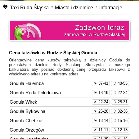
🏘
Taxi Ruda Śląska
Miasto i dzielnice
Informacje
Zadzwoń teraz
zamów taxi w Rudzie Śląskiej
Cena taksówki w Rudzie Śląskiej Godula
Orientacyjne ceny kursów taksówką z dzielnicy Godula do
pozostałych dzielnic Rudy Śląskiej. Skorzystaj z naszego
kalkulatora aby poznać dokładną cenę przejazdu taksówki z
właściwego adresu na konkretny adres.
Godula Halemba
☀ 37-41
☽ 48-55
Godula Ruda Południowa
☀ 18-19
☽ 22-24
Godula Wirek
☀ 22-24
☽ 28-31
Godula Bykowina
☀ 25-28
☽ 32-36
Godula Chebzie
☀ 13-14
☽ 15-16
Godula Orzegów
☀ 11-11
☽ 12-13