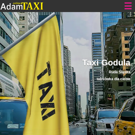
Taxi Godula
Ruda Śląska
taksówka dla ciebie