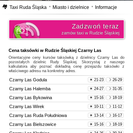
🏘
Taxi Ruda Śląska
Miasto i dzielnice
Informacje
Zadzwoń teraz
zamów taxi w Rudzie Śląskiej
Cena taksówki w Rudzie Śląskiej Czarny Las
Orientacyjne ceny kursów taksówką z dzielnicy Czarny Las do
pozostałych dzielnic Rudy Śląskiej. Skorzystaj z naszego
kalkulatora aby poznać dokładną cenę przejazdu taksówki z
właściwego adresu na konkretny adres.
Czarny Las Godula
☀ 21-23
☽ 26-29
Czarny Las Halemba
☀ 24-27
☽ 31-35
Czarny Las Bykowina
☀ 15-16
☽ 18-19
Czarny Las Wirek
☀ 10-11
☽ 11-12
Czarny Las Ruda Południowa
☀ 13-14
☽ 16-17
Czarny Las Bielszowice
☀ 15-16
☽ 18-19