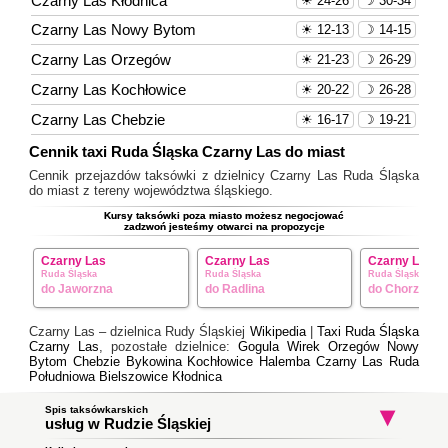
Czarny Las Kłodnica
☀ 24-26
☽ 30-34
Czarny Las Nowy Bytom
☀ 12-13
☽ 14-15
Czarny Las Orzegów
☀ 21-23
☽ 26-29
Czarny Las Kochłowice
☀ 20-22
☽ 26-28
Czarny Las Chebzie
☀ 16-17
☽ 19-21
Cennik taxi Ruda Śląska Czarny Las do miast
Cennik przejazdów taksówki z dzielnicy Czarny Las Ruda Śląska
do miast z tereny województwa śląskiego.
Kursy taksówki poza miasto możesz negocjować
zadzwoń jesteśmy otwarci na propozycje
Czarny Las
Czarny Las
Czarny Las
Ruda Śląska
Ruda Śląska
Ruda Śląska
do Jaworzna
do Radlina
do Chorzowa
Czarny Las – dzielnica Rudy Śląskiej
Wikipedia
|
Taxi Ruda Śląska
Czarny Las
, pozostałe dzielnice:
Gogula
Wirek
Orzegów
Nowy
Bytom
Chebzie
Bykowina
Kochłowice
Halemba
Czarny Las
Ruda
Południowa
Bielszowice
Kłodnica
Spis taksówkarskich
usług w Rudzie Śląskiej