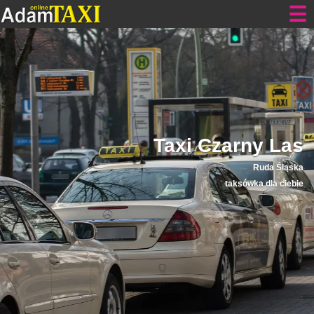
Taxi Czarny Las
Ruda Śląska
taksówka dla ciebie